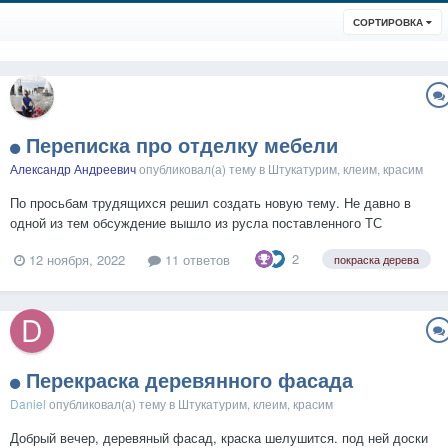
СОРТИРОВКА
Переписка про отделку мебели
Александр Андреевич
опубликовал(а) тему в
Штукатурим, клеим, красим
По просьбам трудящихся решил создать новую тему. Не давно в
одной из тем обсуждение вышло из русла поставленного ТС
вопросом, и постепенно стало переходить к обсуждению другого
2
12 ноября, 2022
11 ответов
покраска дерева
вопроса. Тогда, дабы не засорять форум, я перешёл в формат ЛС с
тов. Volkodav. После чего несколько человек ...
Перекраска деревянного фасада
Daniel
опубликовал(а) тему в
Штукатурим, клеим, красим
Добрый вечер, деревяный фасад, краска шелушится. под ней доски