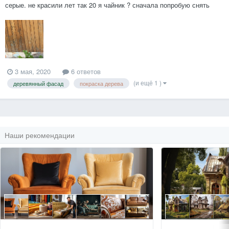
серые. не красили лет так 20 я чайник ? сначала попробую снять
феном старую краску. потом отшлифовать болгаркой (щеткой,
лепестковым диском или ???) а что делать дальше? антисептик,
грунт, олифа (а н...
3 мая, 2020
6 ответов
(и ещё 1 )
деревянный фасад
покраска дерева
Наши рекомендации