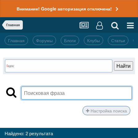
Внимание! Google авторизация отключена!
Главная
Главная
Форумы
Блоги
Клубы
Статьи
Настройка поиска
Найдено: 2 результата