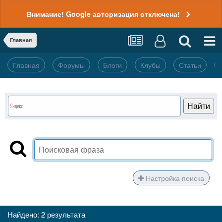
Внимание! Google авторизация отключена!
Главная
Главная
Форумы
Блоги
Клубы
Статьи
Настройка поиска
Найдено: 2 результата