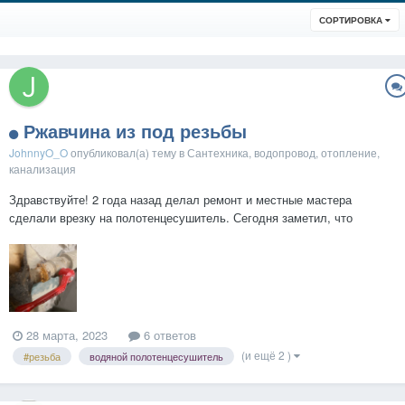
СОРТИРОВКА
Ржавчина из под резьбы
JohnnyO_O
опубликовал(а) тему в
Сантехника, водопровод, отопление,
канализация
Здравствуйте! 2 года назад делал ремонт и местные мастера
сделали врезку на полотенцесушитель. Сегодня заметил, что
вылезла ржавчина, ржавчина твердая, не течет. Что с этим делать и
как быть? Зачистить и покрасить?...
28 марта, 2023
6 ответов
(и ещё 2 )
#резьба
водяной полотенцесушитель