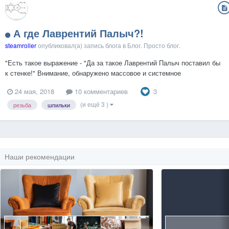
А где Лаврентий Палыч?!
steamroller
опубликовал(а) запись блога в
Блог. Просто блог.
"Есть такое выражение - "Да за такое Лаврентий Палыч поставил бы
к стенке!" Внимание, обнаружено массовое и системное
вредительство! Товарищи, будьте бдительны!!! Уверен, 99,99%
3
24 мая, 2018
10 комментариев
населения России знает что такое резьба. 99% знает что такое
метрическая резьба и чуть меньшее количество точно...
(и ещё 3 )
резьба
шпильки
Наши рекомендации