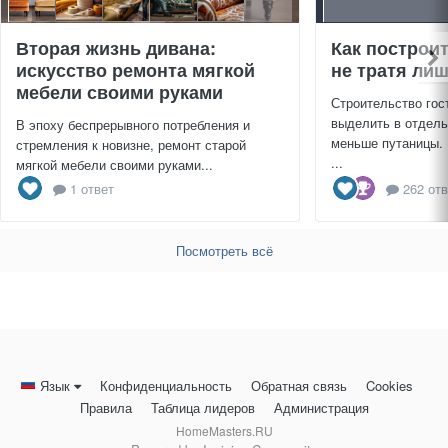
Вторая жизнь дивана:
Как построи
искусство ремонта мягкой
не тратя ли
мебели своими руками
Строительство гос
выделить в отдель
В эпоху беспрерывного потребления и
меньше путаницы.
стремления к новизне, ремонт старой
...
мягкой мебели своими руками...
1 ответ
262 отв
Посмотреть всё
Язык
Конфиденциальность
Обратная связь
Cookies
Правила
Таблица лидеров
Администрация
HomeMasters.RU