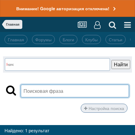
Внимание! Google авторизация отключена!
Главная
Главная
Форумы
Блоги
Клубы
Статьи
Настройка поиска
Найдено: 1 результат