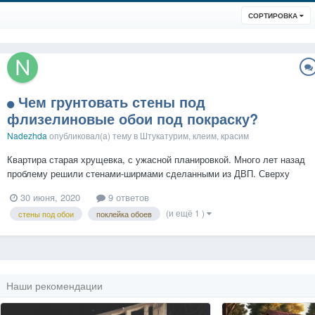
СОРТИРОВКА
Чем грунтовать стены под
флизелиновые обои под покраску?
Nadezhda
опубликовал(а) тему в
Штукатурим, клеим, красим
Квартира старая хрущевка, с ужасной планировкой. Много лет назад
проблему решили стенами-ширмами сделанными из ДВП. Сверху
ДВП покрыли олифой и наклеили самоклейку. Так же поступили с
30 июня, 2020
9 ответов
бетонными стенками, олифа была нанесена на старую, советскую
(и ещё 1 )
стены под обои
поклейка обоев
краску и шпаклевку под побелку, сверху наклеена самокле...
Наши рекомендации