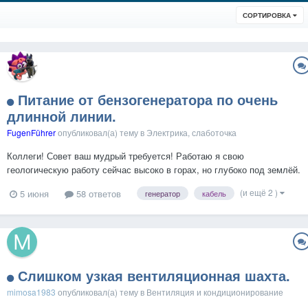
СОРТИРОВКА
Питание от бензогенератора по очень
длинной линии.
FugenFührer
опубликовал(а) тему в
Электрика, слаботочка
Коллеги! Совет ваш мудрый требуется! Работаю я свою
геологическую работу сейчас высоко в горах, но глубоко под землёй.
Такая задачка возникла. Надо отработать очередной участок,
(и ещё 2 )
5 июня
58 ответов
генератор
кабель
несколько выработок. Проблема в том, что хоть и сечение штреков
большое. В стародавние времена при допрежней в...
Слишком узкая вентиляционная шахта.
mimosa1983
опубликовал(а) тему в
Вентиляция и кондиционирование