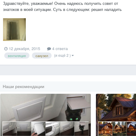
Здравствуйте, уважаемые! Очень надеюсь получить совет от
знатоков в моей ситуации. Суть в следующем: решил наладить
вентиляцию санузла (совмещённого), подобрал и приобрёл
подходящий вентилятор - установочный диаметр 100мм. Вот только
выяснилось, что при замере ширины вентиляционной шахты я
немного п...
12 декабря, 2015
4 ответа
(и ещё 2 )
вентиляция
санузел
Наши рекомендации