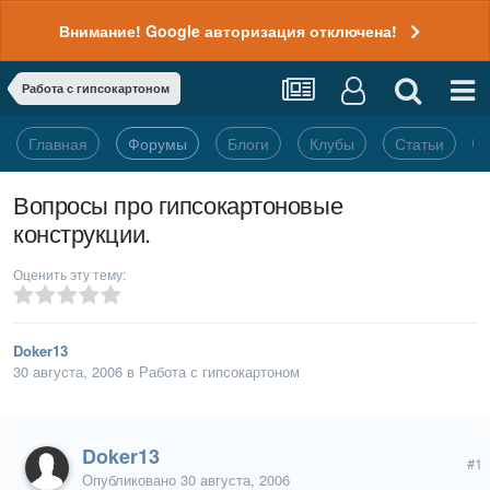
Внимание! Google авторизация отключена!
Работа с гипсокартоном
Главная
Форумы
Блоги
Клубы
Статьи
Вопросы про гипсокартоновые
конструкции.
Оценить эту тему:
Doker13
30 августа, 2006
в
Работа с гипсокартоном
Doker13
#1
Опубликовано
30 августа, 2006