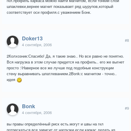
гкл.профиль каркаса можно найти магнитом, если тонкий слой
шпаклевки,вернее магнит показывает ряд шурупов,который
соответствует оси профиля.с уважением Бонк.
Doker13
#8
4 сентября, 2006
2Колхозник:Спасибо! Да, я такие знаю.. Но все равно не понятно.
Вся нагрузка в этом случае придется на профиль.. его же выгнет
просто :\Наверное все же лучше под подобные конструкции
стену выравнивать шпатлеванием.2Bonk:с магнитом - точно..
идея
Bonk
#9
4 сентября, 2006
вы правы определённый риск есть.могут и швы на гкл
потрескаться.все зависит от нагрузки.если каркас делать из