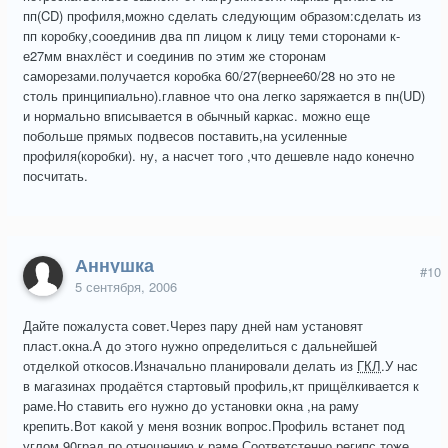
пп(CD) профиля,можно сделать следующим образом:сделать из
пп коробку,сооединив два пп лицом к лицу теми сторонами к-
е27мм внахлёст и соединив по этим же сторонам
саморезами.получается коробка 60/27(вернее60/28 но это не
столь принципиально).главное что она легко заряжается в пн(UD)
и нормально вписывается в обычный каркас. можно еще
побольше прямых подвесов поставить,на усиленные
профиля(коробки). ну, а насчет того ,что дешевле надо конечно
посчитать.
Аннушка
#10
5 сентября, 2006
Дайте пожалуста совет.Через пару дней нам установят
пласт.окна.А до этого нужно определиться с дальнейшей
отделкой откосов.Изначально планировали делать из
ГКЛ
.У нас
в магазинах продаётся стартовый профиль,кт прищёлкивается к
раме.Но ставить его нужно до установки окна ,на раму
крепить.Вот какой у меня возник вопрос.Профиль встанет под
углом 90град по отношению к раме.Соответстенно регипс тоже