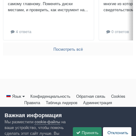
самому главному. Поменять диски
многие из которы
местами, и проверить, как инструмент на...
свидетельством и
4 ответа
0 ответов
Посмотреть всё
Язык
Конфиденциальность
Обратная связь
Cookies
Правила
Таблица лидеров
Администрация
HomeMasters.RU
Важная информация
Powered by Invision Community
Мы разместили
cookie-файлы
на
ваше устройство, чтобы помочь
Принять
Отклонить
сделать этот сайт лучше. Вы