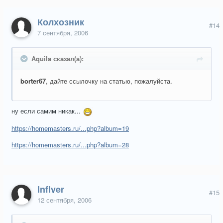
Колхозник
#14
7 сентября, 2006
Aquila сказал(а):
borter67
, дайте ссылочку на статью, пожалуйста.
ну если самим никак...
https://homemasters.ru/...php?album=19
https://homemasters.ru/...php?album=28
Inflyer
#15
12 сентября, 2006