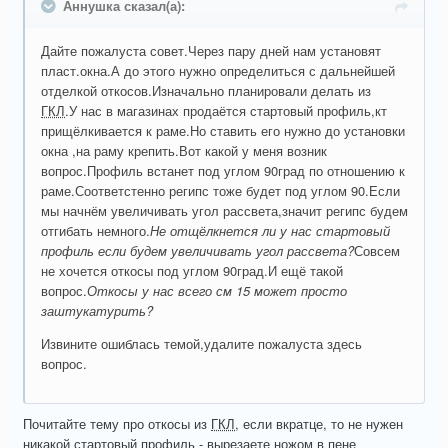
Аннушка сказал(а):
Дайте пожалуста совет.Через пару дней нам установят
пласт.окна.А до этого нужно определиться с дальнейшей
отделкой откосов.Изначально планировали делать из
ГКЛ
.У нас в магазинах продаётся стартовый профиль,кт
прищёлкивается к раме.Но ставить его нужно до установки
окна ,на раму крепить.Вот какой у меня возник
вопрос.Профиль встанет под углом 90град по отношению к
раме.Соответстенно регипс тоже будет под углом 90.Если
мы начнём увеличивать угол рассвета,значит регипс будем
отгибать немного.
Не отщёлкнется ли у нас стартовый
профиль если будем увеличивать угол рассвета?
Совсем
не хочется откосы под углом 90град.И ещё такой
вопрос.
Откосы у нас всего см 15 может просто
заштукатурить?
Извините ошиблась темой,удалите пожалуста здесь
вопрос.
Почитайте тему про откосы из
ГКЛ
, если вкратце, то не нужен
никакой стартовый профиль - вырезаете ножом в пене