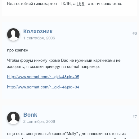
Влагостойкий гипсокартон - ГКЛВ, а
ГВЛ
- это гипсоволокно.
Колхозник
#6
1 сентября, 2006
про крепеж
Чтобы форум никому кроме Вас не нужными картинками не
засорять, я ссылки приведу на sormat например:
http://www.sormat.com/r...gid=4&pid=35
http://www.sormat.com/r...gid=4&pid=34
Bonk
#7
2 сентября, 2006
еще есть специальный крепеж"Molly" для навески на стены из