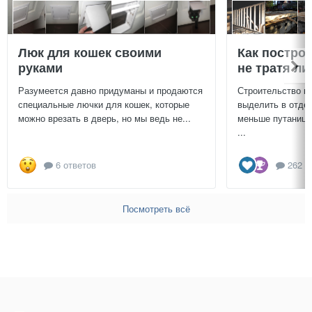
Люк для кошек своими
Как постро
руками
не тратя л
Разумеется давно придуманы и продаются
Строительство г
специальные лючки для кошек, которые
выделить в отдел
можно врезать в дверь, но мы ведь не...
меньше путаницы
...
6 ответов
262 о
Посмотреть всё