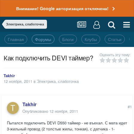
Внимание! Google авторизация отключена!
Электрика, слаботочка
Главная
Форумы
Блоги
Клубы
Статьи
Оценить эту тему:
Как подключить DEVI таймер?
Takhir
12 ноября, 2011
в
Электрика, слаботочка
Takhir
#1
Опубликовано
12 ноября, 2011
Пытался подключить DEVI D550 таймер - не въехал. С мата идет
3-жильный провод (2 толстые жилы, тонкая), с датчика - 1-