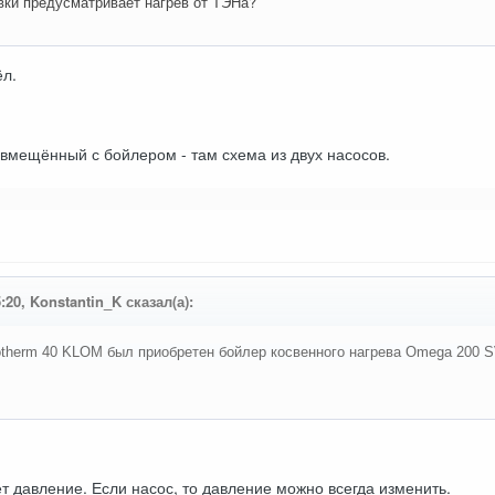
вки предусматривает нагрев от ТЭНа?
ёл.
овмещённый с бойлером - там схема из двух насосов.
5:20, Konstantin_K сказал(а):
otherm 40 KLOM был приобретен бойлер косвенного нагрева Omega 200 S
ет давление. Если насос, то давление можно всегда изменить.