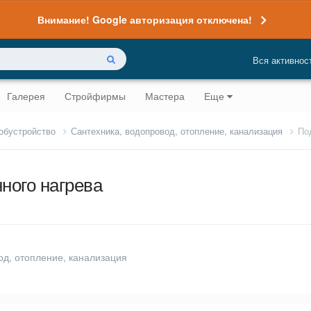
Внимание! Google авторизация отключена!
Вся активнос
Галерея
Стройфирмы
Мастера
Еще
 обустройство
Сантехника, водопровод, отопление, канализация
По
ного нагрева
од, отопление, канализация