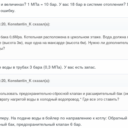
и величинах? 1 МПа = 10 бар. У вас 18 бар в системе отопления? 
 ошибку.
5:20, Konstantin_K сказал(а):
 бака 0,6Мра. Котельная расположена в цокольном этаже. Вода должна п
е (высота 3м), еще одна на мансарде (высота 6м). Нужно ли дополнител
ды?
воды в трубах 3 бара (0,3 МПа). У вас есть запас.
5:20, Konstantin_K сказал(а):
спользовать предохранительно-сбросной клапан и расширительный бак (эк
рату нагретой воды в холодный водопровод." Где все это ставить?
йлеру. На подаче воды в бойлер по направлению к котлу: Обратный 
ный бак, предохранительный клапан 6 бар.