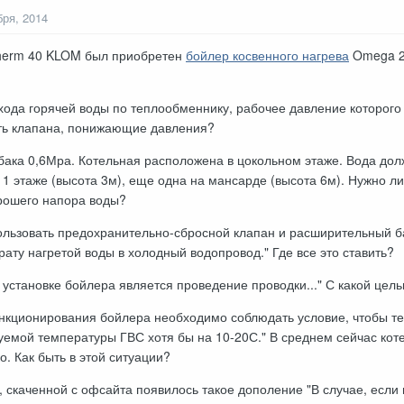
бря, 2014
otherm 40 KLOM был приобретен
бойлер косвенного нагрева
Omega 20
охода горячей воды по теплообменнику, рабочее давление которог
ить клапана, понижающие давления?
бака 0,6Мра. Котельная расположена в цокольном этаже. Вода долж
 1 этаже (высота 3м), еще одна на мансарде (высота 6м). Нужно л
рошего напора воды?
пользовать предохранительно-сбросной клапан и расширительный ба
ату нагретой воды в холодный водопровод." Где все это ставить?
установке бойлера является проведение проводки..." С какой цель
ункционирования бойлера необходимо соблюдать условие, чтобы те
емой температуры ГВС хотя бы на 10-20С." В среднем сейчас котел 
о. Как быть в этой ситуации?
и, скаченной с офсайта появилось такое дополение "В случае, если