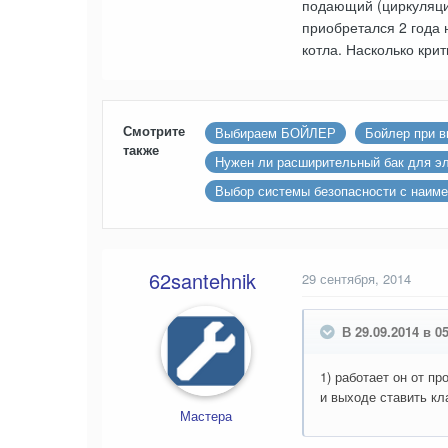
подающий (циркуляцио
приобретался 2 года 
котла. Насколько кри
Смотрите
Выбираем БОЙЛЕР
Бойлер при в
также
Нужен ли расширительный бак для эл
Выбор системы безопасности с наим
62santehnik
29 сентября, 2014
В 29.09.2014 в 0
1) работает он от п
и выходе ставить к
Мастера