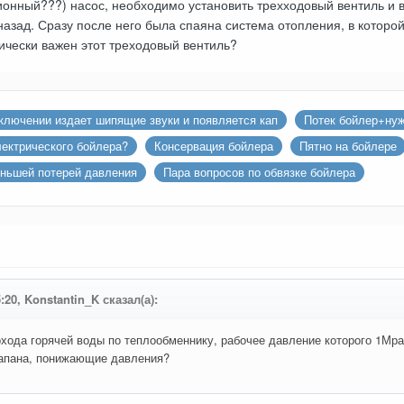
нный???) насос, необходимо установить трехходовый вентиль и вы
назад. Сразу после него была спаяна система отопления, в которо
тически важен этот треходовый вентиль?
ключении издает шипящие звуки и появляется кап
Потек бойлер+нуж
ектрического бойлера?
Консервация бойлера
Пятно на бойлере
еньшей потерей давления
Пара вопросов по обвязке бойлера
5:20, Konstantin_K сказал(а):
рохода горячей воды по теплообменнику, рабочее давление которого 1Мр
лапана, понижающие давления?