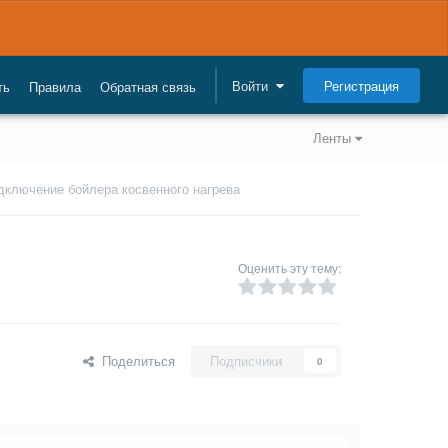
Регистрация
Войти
ть
Правила
Обратная связь
Ленты
дключение бойлера косвенного нагрева
Оценить эту тему:
Поделиться
Подписчики
0