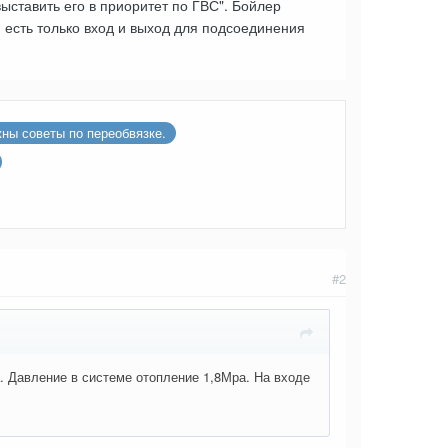
ставить его в приоритет по ГВС". Бойлер
й есть только вход и выход для подсоединения
ны советы по переобвязке.
#2
а. Давление в системе отопление 1,8Мра. На входе