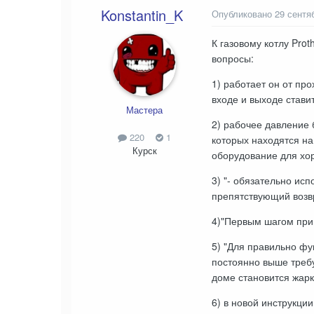
Konstantin_K
Опубликовано
29 сентя
К газовому котлу Pr
вопросы:
1) работает он от пр
входе и выходе став
Мастера
2) рабочее давление 
220
1
которых находятся на
Курск
оборудование для хо
3) "- обязательно ис
препятствующий возвр
4)"Первым шагом при 
5) "Для правильно ф
постоянно выше требу
доме становится жарк
6) в новой инструкци