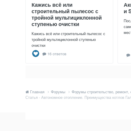
Кажись всё или
Ак
строительный пылесос с
и 
тройной мультициклонной
Пос
ступенью очистки
сам
мес
Кажись всё или строительный пылесос с
тройной мультициклонной ступенью
очистки
16 ответов
Главная
Форумы
Форумы строительство, ремонт,
Статья - Автономное отопление. Преимущества котлов Га