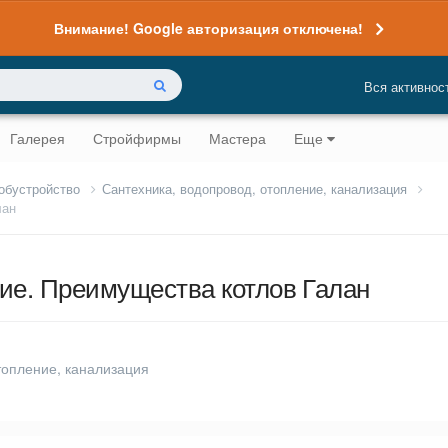
Внимание! Google авторизация отключена!
Вся активнос
Галерея
Стройфирмы
Мастера
Еще
 обустройство
Сантехника, водопровод, отопление, канализация
лан
ние. Преимущества котлов Галан
топление, канализация