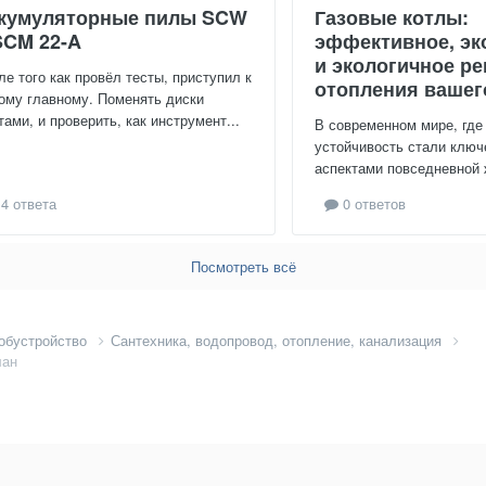
кумуляторные пилы SCW
Газовые котлы:
SCM 22-A
эффективное, эк
и экологичное р
ле того как провёл тесты, приступил к
отопления вашег
ому главному. Поменять диски
тами, и проверить, как инструмент...
В современном мире, где
устойчивость стали клю
аспектами повседневной ж
4 ответа
0 ответов
Посмотреть всё
 обустройство
Сантехника, водопровод, отопление, канализация
лан