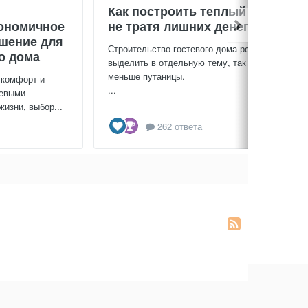
Как построить теплый дом,
ономичное
не тратя лишних денег
ешение для
Строительство гостевого дома решил
о дома
выделить в отдельную тему, так будет
меньше путаницы.
 комфорт и
...
чевыми
изни, выбор...
262 ответа