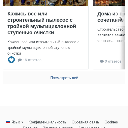
Кажись всё или
Дома из ср
строительный пылесос с
сочетание у
тройной мультициклонной
Строительство с
ступенью очистки
является важной
человека, поскол
Кажись всё или строительный пылесос с
тройной мультициклонной ступенью
очистки
16 ответов
0 ответов
Посмотреть всё
Язык
Конфиденциальность
Обратная связь
Cookies
Правила
Таблица лидеров
Администрация