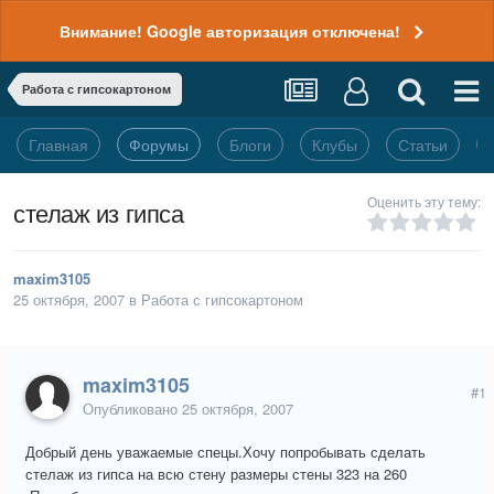
Внимание! Google авторизация отключена!
Работа с гипсокартоном
Главная
Форумы
Блоги
Клубы
Статьи
Оценить эту тему:
стелаж из гипса
maxim3105
25 октября, 2007
в
Работа с гипсокартоном
maxim3105
#1
Опубликовано
25 октября, 2007
Добрый день уважаемые спецы.Хочу попробывать сделать
стелаж из гипса на всю стену размеры стены 323 на 260