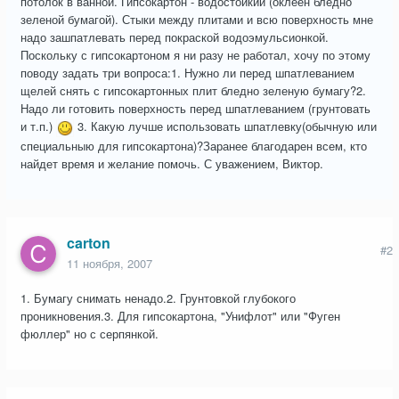
потолок в ванной. Гипсокартон - водостойкий (оклеен бледно
зеленой бумагой). Стыки между плитами и всю поверхность мне
надо зашпатлевать перед покраской водоэмульсионкой.
Поскольку с гипсокартоном я ни разу не работал, хочу по этому
поводу задать три вопроса:1. Нужно ли перед шпатлеванием
щелей снять с гипсокартонных плит бледно зеленую бумагу?2.
Надо ли готовить поверхность перед шпатлеванием (грунтовать
и т.п.)
3. Какую лучше использовать шпатлевку(обычную или
специальныю для гипсокартона)?Заранее благодарен всем, кто
найдет время и желание помочь. С уважением, Виктор.
carton
#2
11 ноября, 2007
1. Бумагу снимать ненадо.2. Грунтовкой глубокого
проникновения.3. Для гипсокартона, "Унифлот" или "Фуген
фюллер" но с серпянкой.