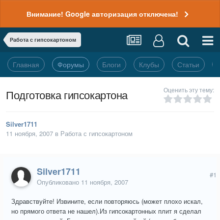
Внимание! Google авторизация отключена!
Работа с гипсокартоном
Главная
Форумы
Блоги
Клубы
Статьи
Оценить эту тему:
Подготовка гипсокартона
Silver1711
11 ноября, 2007
в
Работа с гипсокартоном
Silver1711
#1
Опубликовано
11 ноября, 2007
Здравствуйте! Извините, если повторяюсь (может плохо искал,
но прямого ответа не нашел).Из гипсокартонных плит я сделал