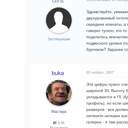
Gins
Здравствуйте, уважае
двухуровневый потоло
середине комнаты, а п
говорит тускло, кто 
поделитесь впечатлен
Заглянувшие
подвесного уровня по
буртиком? Заранее с
buka
20 ноября, 2007
Эти цифры нужно счит
шириной 30. Высоту б
укладывается в 15. И
профиль), но если ши
размеров - все должно
Мастера
нятяните нитками кон
галерее - я там расск
4,8k
Гондураса