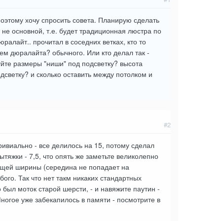
поэтому хочу спросить совета. Планирую сделать
 не основной, т.е. будет традиционная люстра по
ралайт.. прочитал в соседних ветках, кто то
ием дюралайта? обычного. Или кто делал так -
уйте размеры "ниши" под подсветку? высота
дсветку? и сколько оставить между потолком и
#2
ивиально - все делилось на 15, потому сделал
тяжки - 7,5, что опять же заметьте великолепно
общей ширины (середина не попадает на
ого. Так что нет такм никаких стандартных
 был моток старой шерсти, - и навяжите паутин -
ногое уже забекапилось в памяти - посмотрите в