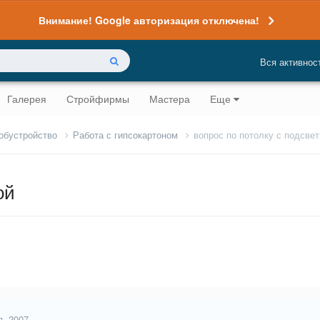
Внимание! Google авторизация отключена!
Вся активнос
Галерея
Стройфирмы
Мастера
Еще
 обустройство
Работа с гипсокартоном
вопрос по потолку с подсвет
ой
я, 2007