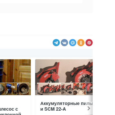
Аккумуляторные пилы SCW
лесос с
и SCM 22-A
иклонной