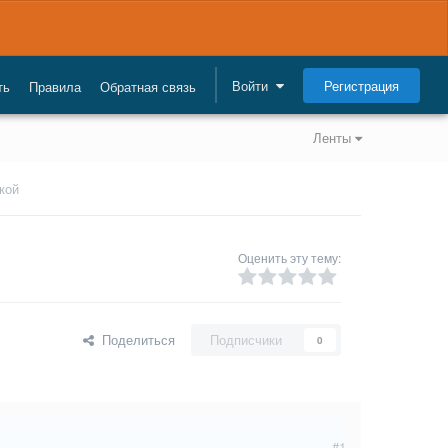
Регистрация
Войти
ть
Правила
Обратная связь
Ленты
кой
Оценить эту тему:
Поделиться
Подписчики
0
#1