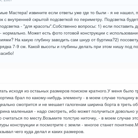
мые Мастера! извините если ответы уже где то были - я не нашел, 
к с внутренней скрытой подсветкой по периметру. Подсветка будет
одсветка - "для красоты".Собственно вопросы: 1) если поставить дю
то - нормально. Может есть фото готовой конструкции с использован
иями? На какую глубину заводить сам шнур от буртика?2) посовет
рядка 7-9 см. Какой высоты и глубины делать при этом нишу под по
пасибо!
ать исходя из остаьных размеров поиском кратного.У меня было тр
ортика брал по какому-нибудь элементу - в моем случае толщину вы
деально смотрится и не мешает галогенам ширина борта в треть 
рина маленькая - надо смотреть, ибо может получиться довольно уб
 считаться по месту.Возьмите толстую ниточку, - в моем случае это
туры конструкции и посмотрите с земли - многое станет понятнее.М
азывал чего куда делал и каких размеров.