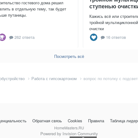
оительство гостевого дома решил
ступенью очистк
елить в отдельную тему, так будет
ьше путаницы.
Кажись всё или строител
тройной мультициклонно
очистки
262 ответа
16 ответов
Посмотреть всё
 обустройство
Работа с гипсокартоном
вопрос по потолку с подсвет
енциальность
Обратная связь
Cookies
Правила
Таблица лидер
HomeMasters.RU
Powered by Invision Community