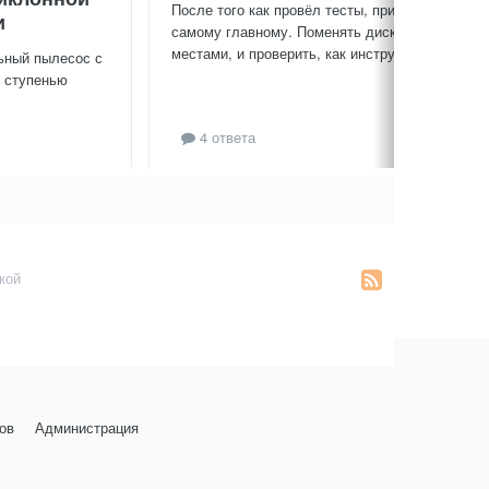
После того как провёл тесты, приступил к
и
самому главному. Поменять диски
местами, и проверить, как инструмент...
ьный пылесос с
й ступенью
4 ответа
кой
ов
Администрация