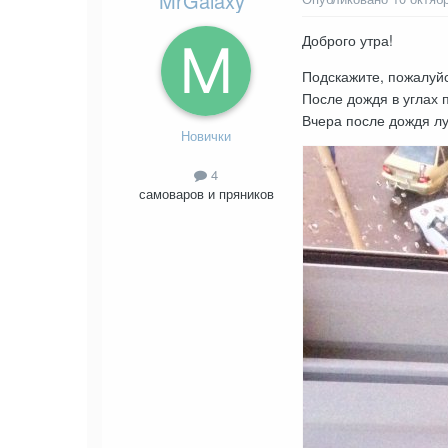
MrGalaxy
Доброго утра!
Подскажите, пожалуйс
После дождя в углах 
Вчера после дождя л
Новички
4
самоваров и пряников