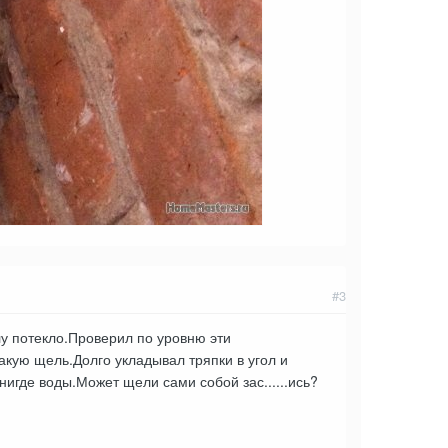
#3
лу потекло.Проверил по уровню эти
акую щель.Долго укладывал тряпки в угол и
игде воды.Может щели сами собой зас......ись?