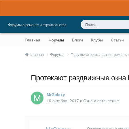
Форумы о ремонте и строительстве
Главная
Форумы
Блоги
Клубы
Статьи
Главная
Форумы
Форумы строительство, ремонт,
Протекают раздвижные окна 
MrGalaxy
10 октября, 2017
в
Окна и остекление
Опубликовано
10 октяб