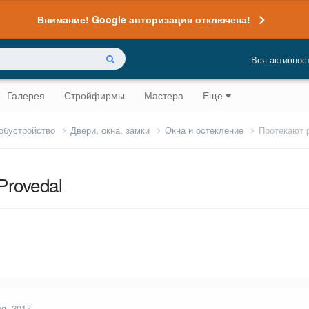
Внимание! Google авторизация отключена!
Вся активнос
Галерея
Стройфирмы
Мастера
Еще
 обустройство
Двери, окна, замки
Окна и остекление
Протекают 
Provedal
ря, 2017