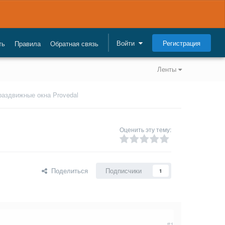
Регистрация
Войти
ть
Правила
Обратная связь
Ленты
раздвижные окна Provedal
Оценить эту тему:
Поделиться
Подписчики
1
#1