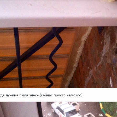
дя лужица была здесь (сейчас просто намокло):