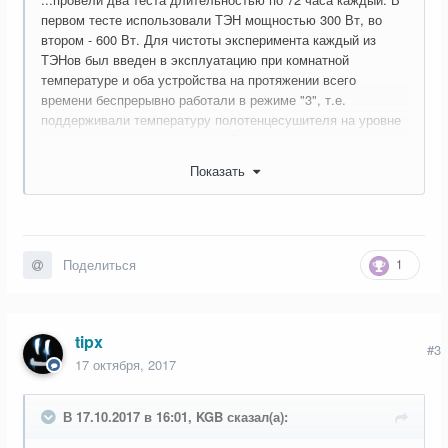
первом тесте использовали ТЭН мощностью 300 Вт, во
втором - 600 Вт. Для чистоты эксперимента каждый из
ТЭНов был введен в эксплуатацию при комнатной
температуре и оба устройства на протяжении всего
времени беспрерывно работали в режиме "3", т.е.
поддерживали температуру полотенцесушителя на уровне
45°С. Напряжение в сети - 230 В, счетчик перед началом
эксперимента был обнулен.
Показать
300
600
Электронагреватель
Вт
Вт
Данные счетчика в начале эксперимента,
0
9,6
кВт⋅ч
1
Поделиться
Данные счетчика в конце эксперимента,
9,6
16,5
кВт⋅ч
Продолжительность эксперимента, ч.
72
72
tipx
Израсходовано эл.энергии за 72 часа, кВт⋅ч
9,6
6,9
#3
17 октября, 2017
Среднее потребление эл.энергии в час, Вт
133
96
В 17.10.2017 в 16:01, KGB сказал(а):