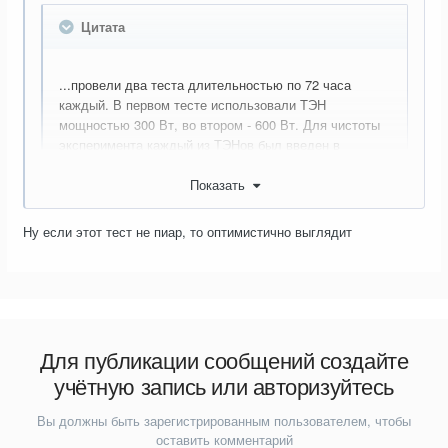
Цитата
...провели два теста длительностью по 72 часа
каждый. В первом тесте использовали ТЭН
мощностью 300 Вт, во втором - 600 Вт. Для чистоты
эксперимента каждый из ТЭНов был введен в
эксплуатацию при комнатной температуре и оба
Показать
устройства на протяжении всего времени
беспрерывно работали в режиме "3", т.е.
поддерживали температуру полотенцесушителя на
Ну если этот тест не пиар, то оптимистично выглядит
Показать
уровне 45°С. Напряжение в сети - 230 В, счетчик
перед началом эксперимента был обнулен.
300
600
Электронагреватель
Вт
Вт
Данные счетчика в начале
0
9,6
Для публикации сообщений создайте
эксперимента, кВт⋅ч
учётную запись или авторизуйтесь
Данные счетчика в конце эксперимента,
9,6
16,5
кВт⋅ч
Вы должны быть зарегистрированным пользователем, чтобы
Продолжительность эксперимента, ч.
72
72
оставить комментарий