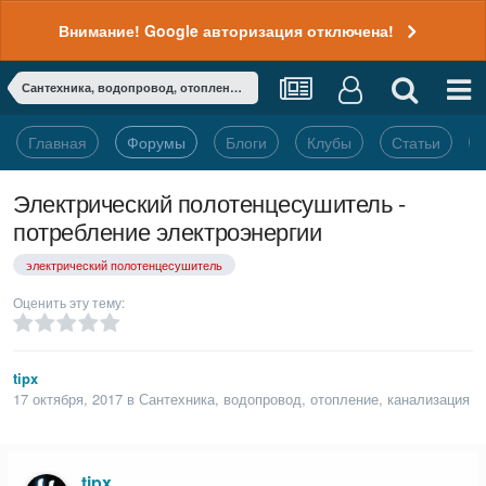
Внимание! Google авторизация отключена!
Сантехника, водопровод, отопление, канализация
Главная
Форумы
Блоги
Клубы
Статьи
Электрический полотенцесушитель -
потребление электроэнергии
электрический полотенцесушитель
Оценить эту тему:
tipx
17 октября, 2017
в
Сантехника, водопровод, отопление, канализация
tipx