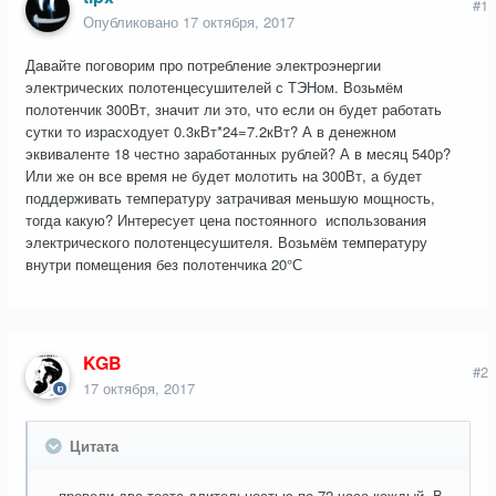
#1
Опубликовано
17 октября, 2017
Давайте поговорим про потребление электроэнергии
электрических полотенцесушителей с ТЭНом. Возьмём
полотенчик 300Вт, значит ли это, что если он будет работать
сутки то израсходует 0.3кВт*24=7.2кВт? А в денежном
эквиваленте 18 честно заработанных рублей? А в месяц 540р?
Или же он все время не будет молотить на 300Вт, а будет
поддерживать температуру затрачивая меньшую мощность,
тогда какую? Интересует цена постоянного использования
электрического полотенцесушителя. Возьмём температуру
внутри помещения без полотенчика 20°С
KGB
#2
17 октября, 2017
Цитата
...провели два теста длительностью по 72 часа каждый. В