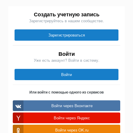
Израсходовано эл.энергии за 72 часа,
9,6
6,9
кВт⋅ч
Создать учетную запись
Среднее потребление эл.энергии в час,
133
96
Вт
Зарегистрируйтесь в нашем сообществе.
Зарегистрироваться
Войти
Уже есть аккаунт? Войти в систему.
Войти
Или войти с помощью одного из сервисов
Войти через Вконтакте
Войти через Яндекс
Войти через OK.ru