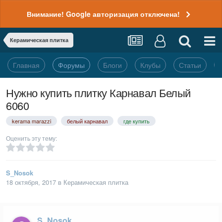
Внимание! Google авторизация отключена!
Керамическая плитка
Главная
Форумы
Блоги
Клубы
Статьи
Нужно купить плитку Карнавал Белый
6060
kerama marazzi
белый карнавал
где купить
Оценить эту тему:
S_Nosok
18 октября, 2017
в
Керамическая плитка
S_Nosok