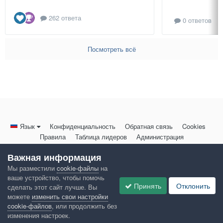
262 ответа
0 ответов
Посмотреть всё
Язык
Конфиденциальность
Обратная связь
Cookies
Правила
Таблица лидеров
Администрация
HomeMasters.RU
Важная информация
Powered by Invision Community
Мы разместили
cookie-файлы
на
ваше устройство, чтобы помочь
Принять
Отклонить
сделать этот сайт лучше. Вы
можете
изменить свои настройки
cookie-файлов
, или продолжить без
изменения настроек.