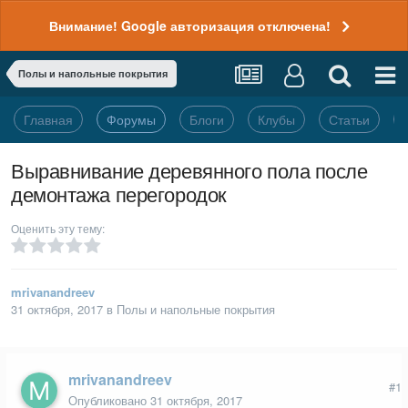
Внимание! Google авторизация отключена!
Полы и напольные покрытия
Главная
Форумы
Блоги
Клубы
Статьи
Выравнивание деревянного пола после
демонтажа перегородок
Оценить эту тему:
mrivanandreev
31 октября, 2017
в
Полы и напольные покрытия
mrivanandreev
#1
Опубликовано
31 октября, 2017