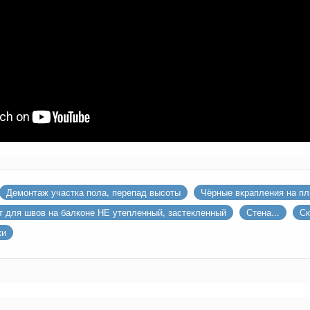
Демонтаж участка пола, перепад высоты
Чёрные вкрапления на пл
т для швов на балконе НЕ утепленный, застекленный
Стена...
Ск
ки