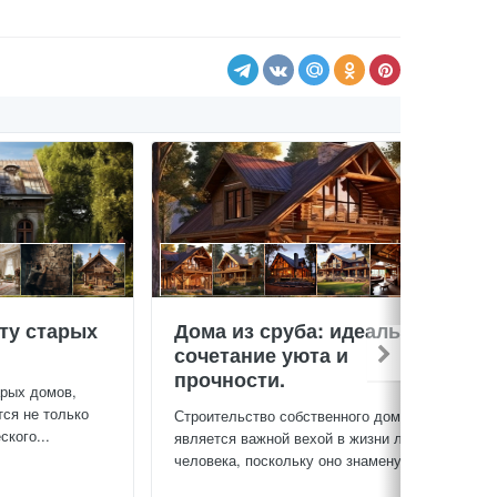
ту старых
Дома из сруба: идеальное
сочетание уюта и
прочности.
арых домов,
тся не только
Строительство собственного дома
кого...
является важной вехой в жизни любого
человека, поскольку оно знаменует...