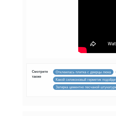
Смотрите
Отклеилась плитка с дверцы люка
также
Какой силиконовый герметик подойде
Затирка цементно песчаной штукатур