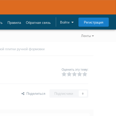
Регистрация
Войти
ть
Правила
Обратная связь
Ленты
ной плитки ручной формовки
Оценить эту тему:
Поделиться
Подписчики
0