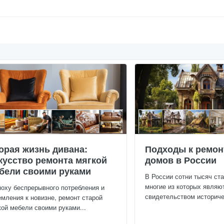
орая жизнь дивана:
Подходы к ремон
кусство ремонта мягкой
домов в России
бели своими руками
В России сотни тысяч ст
многие из которых являю
поху беспрерывного потребления и
свидетельством историчес
емления к новизне, ремонт старой
кой мебели своими руками...