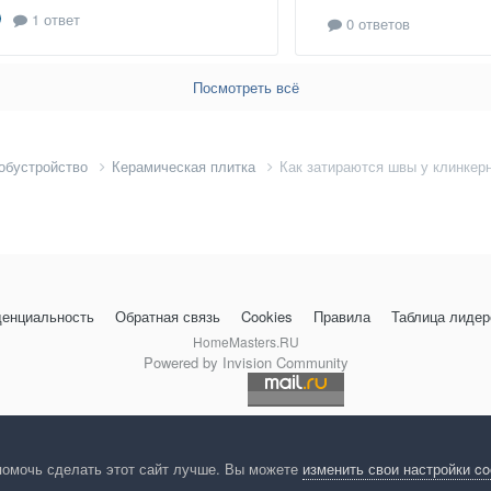
1 ответ
0 ответов
Посмотреть всё
 обустройство
Керамическая плитка
Как затираются швы у клинкер
енциальность
Обратная связь
Cookies
Правила
Таблица лидер
HomeMasters.RU
Powered by Invision Community
помочь сделать этот сайт лучше. Вы можете
изменить свои настройки c