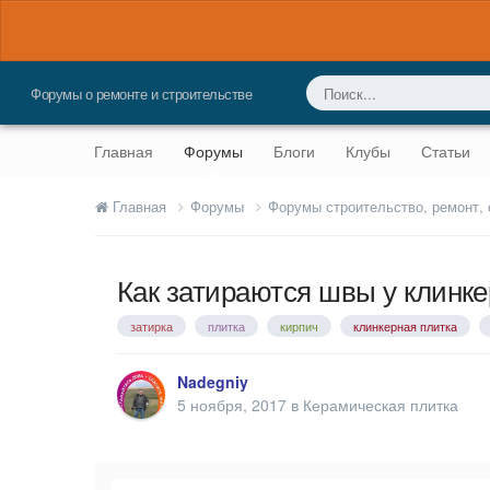
Форумы о ремонте и строительстве
Главная
Форумы
Блоги
Клубы
Статьи
Главная
Форумы
Форумы строительство, ремонт,
Как затираются швы у клинк
затирка
плитка
кирпич
клинкерная плитка
Nadegniy
5 ноября, 2017
в
Керамическая плитка