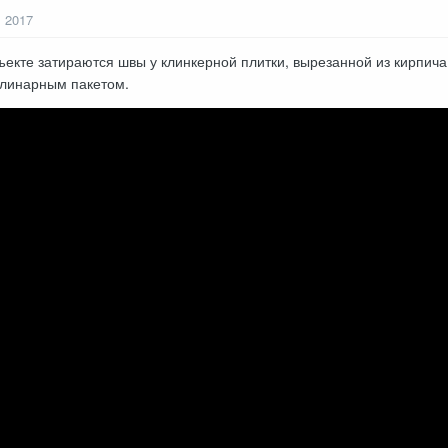
, 2017
ъекте затираются швы у клинкерной плитки, вырезанной из кирпич
улинарным пакетом.