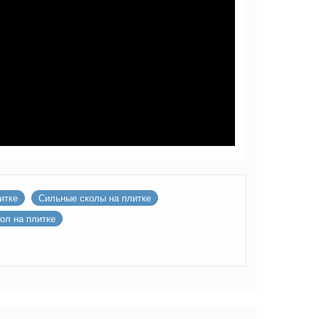
итке
Сильные сколы на плитке
ол на плитке