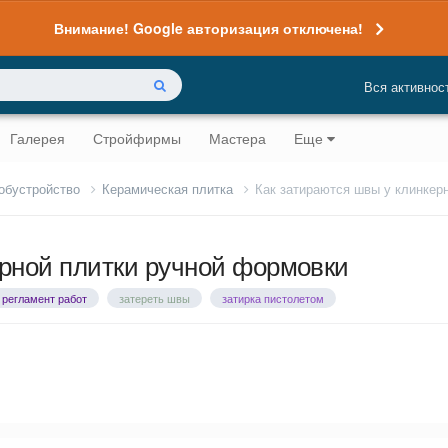
Внимание! Google авторизация отключена!
Вся активнос
Галерея
Стройфирмы
Мастера
Еще
 обустройство
Керамическая плитка
Как затираются швы у клинкер
ерной плитки ручной формовки
регламент работ
затереть швы
затирка пистолетом