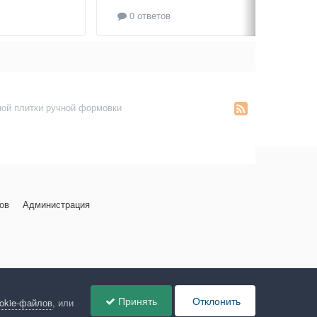
0 ответов
ной плитки ручной формовки
ов
Администрация
Принять
Отклонить
ookie-файлов
, или