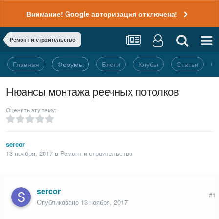
Внимание! Google авторизация отключена!
Ремонт и строительство
Главная
Форумы
Блоги
Клубы
Статьи
Нюансы монтажа реечных потолков
Оценить эту тему:
sercor
13 ноября, 2017
в
Ремонт и строительство
sercor
#1
Опубликовано
13 ноября, 2017