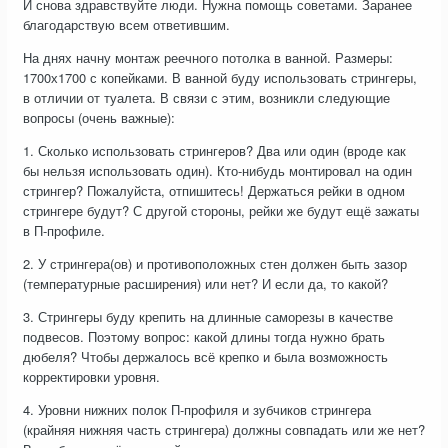
И снова здравствуйте люди. Нужна помощь советами. Заранее
благодарствую всем ответившим.
На днях начну монтаж реечного потолка в ванной. Размеры:
1700х1700 с копейками. В ванной буду использовать стрингеры,
в отличии от туалета. В связи с этим, возникли следующие
вопросы (очень важные):
1. Сколько использовать стрингеров? Два или один (вроде как
бы нельзя использовать один). Кто-нибудь монтировал на один
стрингер? Пожалуйста, отпишитесь! Держаться рейки в одном
стрингере будут? С другой стороны, рейки же будут ещё зажаты
в П-профиле.
2. У стрингера(ов) и противоположных стен должен быть зазор
(температурные расширения) или нет? И если да, то какой?
3. Стрингеры буду крепить на длинные саморезы в качестве
подвесов. Поэтому вопрос: какой длины тогда нужно брать
дюбеля? Чтобы держалось всё крепко и была возможность
корректировки уровня.
4. Уровни нижних полок П-профиля и зубчиков стрингера
(крайняя нижняя часть стрингера) должны совпадать или же нет?