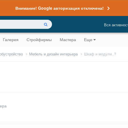
Внимание! Google авторизация отключена!
Вся активнос
Галерея
Стройфирмы
Мастера
Еще
 обустройство
Мебель и дизайн интерьера
Шкаф и модули..?
ьера