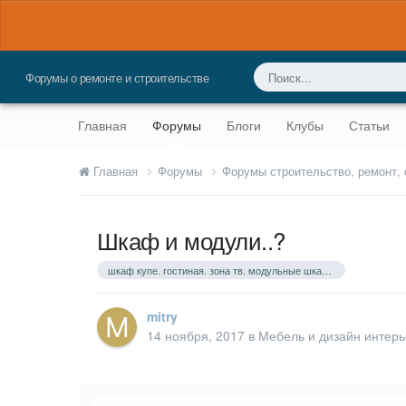
Форумы о ремонте и строительстве
Главная
Форумы
Блоги
Клубы
Статьи
Главная
Форумы
Форумы строительство, ремонт,
Шкаф и модули..?
шкаф купе. гостиная. зона тв. модульные шкафы
mitry
14 ноября, 2017
в
Мебель и дизайн интер