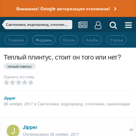
Внимание! Google авторизация отключена!
Сантехника, водопровод, отопление, канализация
Главная
Форумы
Блоги
Клубы
Статьи
Теплый плинтус, стоит он того или нет?
теплый плинтус
Оценить эту тему:
Jipper
28 ноября, 2017
в
Сантехника, водопровод, отопление, канализация
Jipper
#1
Опубликовано
28 ноября, 2017