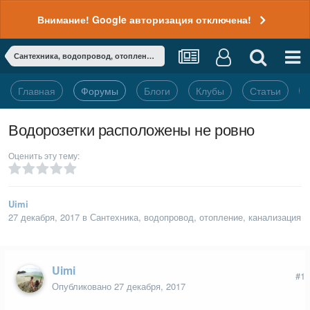
Внимание! Google авторизация отключена!
Сантехника, водопровод, отопление, канализация
Главная
Форумы
Блоги
Клубы
Статьи
Водорозетки расположены не ровно
Оценить эту тему:
Uimi
27 декабря, 2017
в
Сантехника, водопровод, отопление, канализация
Uimi
#1
Опубликовано
27 декабря, 2017