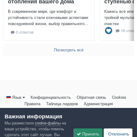
отопления вашего дома
ступенью о
В современном мире, где комфорт и
Кажись всё или 
устойчивость стали ключевыми аспектами
тройной мультиц
повседневной жизни, выбор правильного...
очистки
16 ответ
0 ответов
Посмотреть всё
Язык
Конфиденциальность
Обратная связь
Cookies
Правила
Таблица лидеров
Администрация
HomeMasters.RU
Важная информация
Powered by Invision Community
Мы разместили
cookie-файлы
на
ваше устройство, чтобы помочь
Принять
Отклонить
сделать этот сайт лучше. Вы