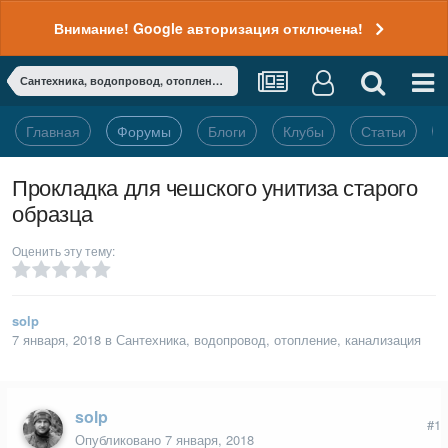
Внимание! Google авторизация отключена!
Сантехника, водопровод, отопление, канализация
Главная
Форумы
Блоги
Клубы
Статьи
Прокладка для чешского унитиза старого
образца
Оценить эту тему:
solp
7 января, 2018
в
Сантехника, водопровод, отопление, канализация
solp
#1
Опубликовано
7 января, 2018