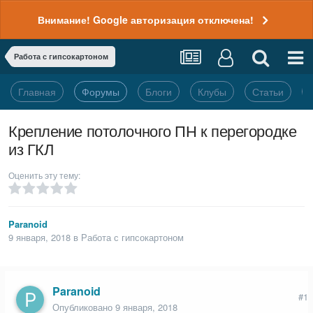
Внимание! Google авторизация отключена!
Работа с гипсокартоном
Главная
Форумы
Блоги
Клубы
Статьи
Крепление потолочного ПН к перегородке
из ГКЛ
Оценить эту тему:
Paranoid
9 января, 2018
в
Работа с гипсокартоном
Paranoid
#1
Опубликовано
9 января, 2018