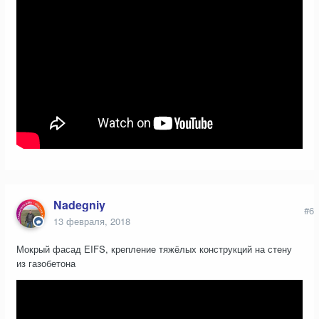
Nadegniy
#6
13 февраля, 2018
Мокрый фасад EIFS, крепление тяжёлых конструкций на стену
из газобетона