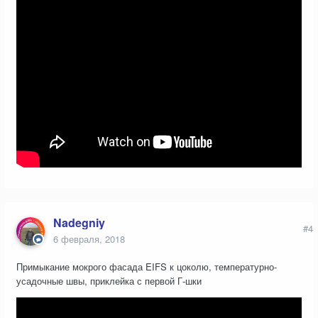
Nadegniy
#4
6 февраля, 2018
Примыкание мокрого фасада EIFS к цоколю, температурно-
усадочные швы, приклейка с первой Г-шки