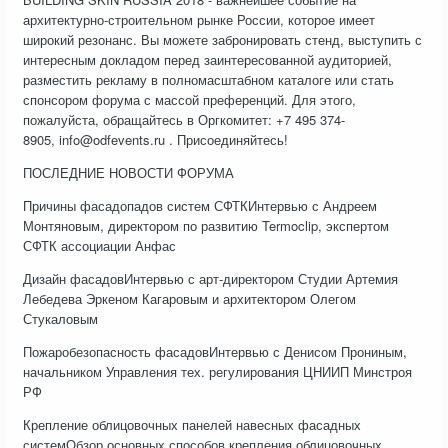
архитектурно-строительном рынке России, которое имеет
широкий резонанс. Вы можете забронировать стенд, выступить с
интересным докладом перед заинтересованной аудиторией,
разместить рекламу в полномасштабном каталоге или стать
спонсором форума с массой преференций. Для этого,
пожалуйста, обращайтесь в Оргкомитет: +7 495 374-
8905, info@odfevents.ru . Присоединяйтесь!
ПОСЛЕДНИЕ НОВОСТИ ФОРУМА
Причины фасадопадов систем СФТКИнтервью с Андреем
Монтяновым, директором по развитию Termoclip, экспертом
СФТК ассоциации Анфас
Дизайн фасадовИнтервью с арт-директором Студии Артемия
Лебедева Эркеном Кагаровым и архитектором Олегом
Стукаловым
Пожаробезопасность фасадовИнтервью с Денисом Прониным,
начальником Управления тех. регулирования ЦНИИП Минстроя
РФ
Крепление облицовочных панелей навесных фасадных
системОбзор основных способов крепления облицовочных