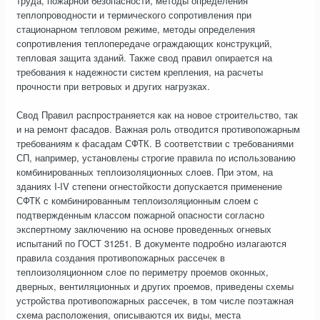
труда, пожарной безопасности, методы определения
теплопроводности и термического сопротивления при
стационарном тепловом режиме, методы определения
сопротивления теплопередаче ограждающих конструкций,
тепловая защита зданий. Также свод правил опирается на
требования к надежности систем крепления, на расчеты
прочности при ветровых и других нагрузках.
Свод Правил распространяется как на новое строительство, так
и на ремонт фасадов. Важная роль отводится противопожарным
требованиям к фасадам СФТК. В соответствии с требованиями
СП, например, установлены строгие правила по использованию
комбинированных теплоизоляционных слоев. При этом, на
зданиях I-IV степени огнестойкости допускается применение
СФТК с комбинированным теплоизоляционным слоем с
подтвержденным классом пожарной опасности согласно
экспертному заключению на основе проведенных огневых
испытаний по ГОСТ 31251. В документе подробно излагаются
правила создания противопожарных рассечек в
теплоизоляционном слое по периметру проемов оконных,
дверных, вентиляционных и других проемов, приведены схемы
устройства противопожарных рассечек, в том числе поэтажная
схема расположения, описываются их виды, места