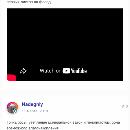
первых листов на фасад
Nadegniy
#12
11 марта, 2018
Точка росы, утепление минеральной ватой и пенопластом, зона
возможного влагонакопления