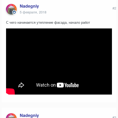
Nadegniy
#2
5 февраля, 2018
С чего начинается утепление фасада, начало работ
Nadegniy
#3