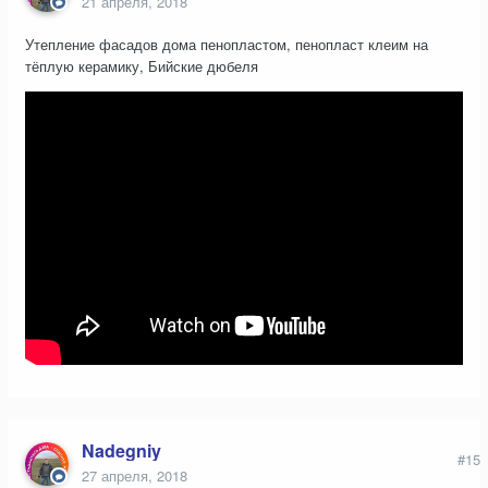
21 апреля, 2018
Утепление фасадов дома пенопластом, пенопласт клеим на
тёплую керамику, Бийские дюбеля
Nadegniy
#15
27 апреля, 2018