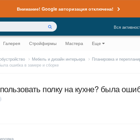
Внимание! Google авторизация отключена!
Вся активнос
Галерея
Стройфирмы
Мастера
Еще
 обустройство
Мебель и дизайн интерьера
Планировка и переплани
была ошибка в замере и сборке
пользовать полку на кухне? была ошиб
ировка