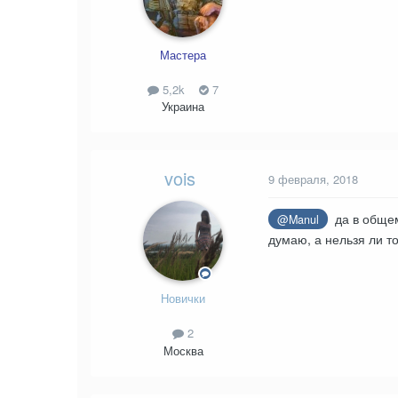
Мастера
5,2k
7
Украина
vois
9 февраля, 2018
да в общем
@Manul
думаю, а нельзя ли т
Новички
2
Москва