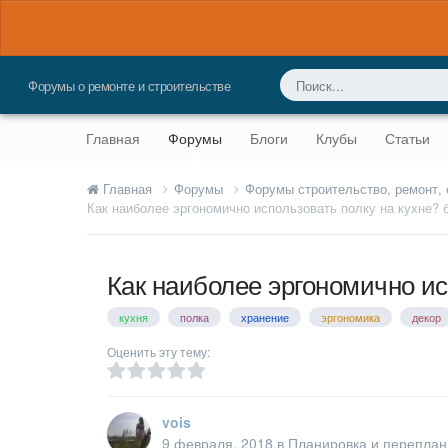
Форумы о ремонте и строительстве
Главная
Форумы
Блоги
Клубы
Статьи
Главная
Форумы
Форумы строительство, ремонт,
Как наиболее эргономично использовать полку на кухне? 
Как наиболее эргономично ис
кухня
полка
хранение
эргономика
декор
Оценить эту тему:
vois
9 февраля, 2018
в
Планировка и переплан