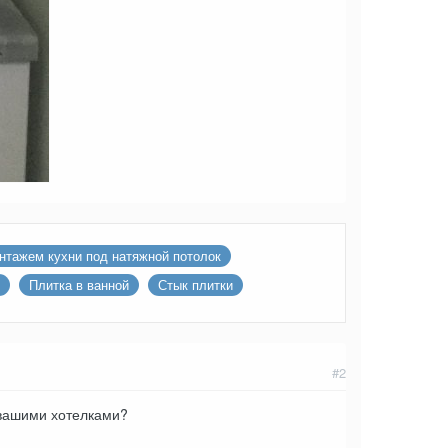
нтажем кухни под натяжной потолок
Плитка в ванной
Стык плитки
#2
 вашими хотелками?