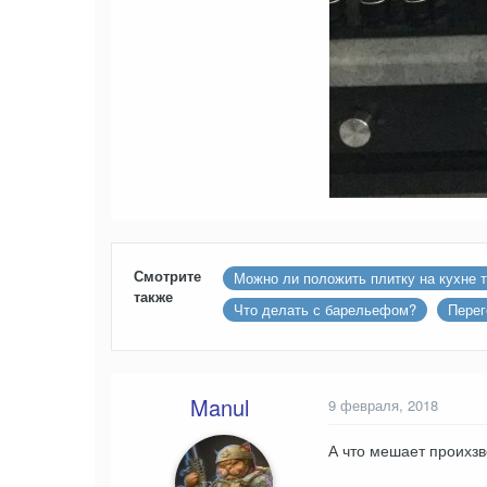
Смотрите
Можно ли положить плитку на кухне 
также
Что делать с барельефом?
Перег
Manul
9 февраля, 2018
А что мешает проихзв