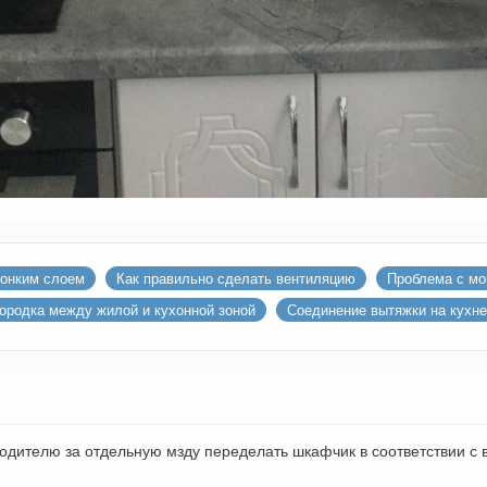
тонким слоем
Как правильно сделать вентиляцию
Проблема с мо
ородка между жилой и кухонной зоной
Соединение вытяжки на кухне
одителю за отдельную мзду переделать шкафчик в соответствии с