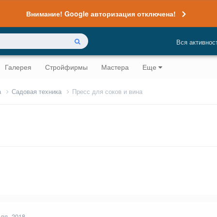
Внимание! Google авторизация отключена!
Вся активнос
Галерея
Стройфирмы
Мастера
Еще
а
Садовая техника
Пресс для соков и вина
ля, 2018