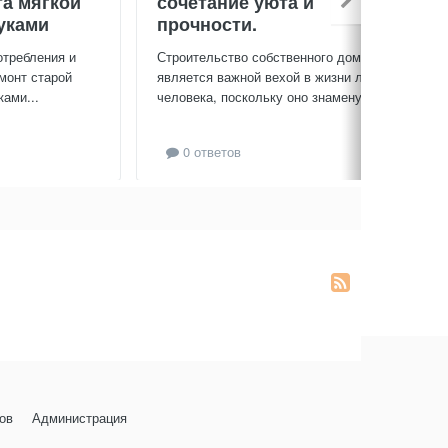
та мягкой
сочетание уюта и
уками
прочности.
отребления и
Строительство собственного дома
монт старой
является важной вехой в жизни любого
ами...
человека, поскольку оно знаменует...
0 ответов
ов
Администрация