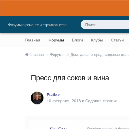
Форумы о ремонте и строительстве
Главная
Форумы
Блоги
Клубы
Статьи
Главная
Форумы
Дом, дача, огород, садовые дел
Пресс для соков и вина
Рыбак
10 февраля, 2018
в
Садовая техника
Опубликовано
10 февра