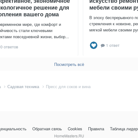
фективное, экономичное
искусство ремон
экологичное решение для
мебели своими р
опления вашего дома
В эпоху беспрерывного п
стремления к новизне, ре
овременном мире, где комфорт и
мягкой мебели своими рук
ойчивость стали ключевыми
ектами повседневной жизни, выбор...
1 ответ
0 ответов
Посмотреть всё
а
Садовая техника
Пресс для соков и вина
енциальность
Обратная связь
Cookies
Правила
Таблица лидер
HomeMasters.RU