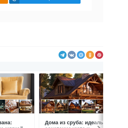
вана:
Дома из сруба: идеальное