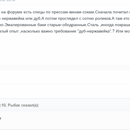
 на форуме есть спецы по прессам-винам-сокам.Сначала почитал 
 нержавейка или дуб.А потом проглядел с сотню роликов.А там кто 
но.Эмалированные баки старые-ободранные.Сталь ,иногда покраше
гатый опыт ,насколько важно требование "дуб-нержавейка".? Или м
5:10, Рыбак сказал(а):
м