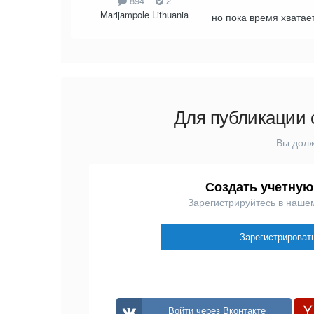
894
2
Marijampole Lithuania
но пока время хватает
Для публикации 
Вы долж
Создать учетную
Зарегистрируйтесь в наше
Зарегистрироват
Войти через Вконтакте