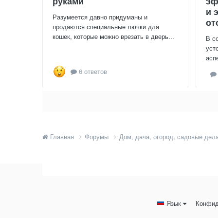
руками
эф
и 
Разумеется давно придуманы и
от
продаются специальные лючки для
кошек, которые можно врезать в дверь...
В с
уст
асп
6 ответов
Главная
Форумы
Дом, дача, огород, садовые дел
Язык
Конфид