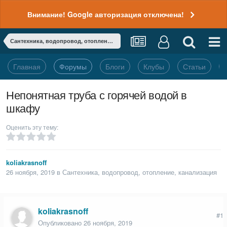
Внимание! Google авторизация отключена!
Сантехника, водопровод, отопление, канализация
Главная
Форумы
Блоги
Клубы
Статьи
Непонятная труба с горячей водой в
шкафу
Оценить эту тему:
koliakrasnoff
26 ноября, 2019
в
Сантехника, водопровод, отопление, канализация
koliakrasnoff
#1
Опубликовано
26 ноября, 2019