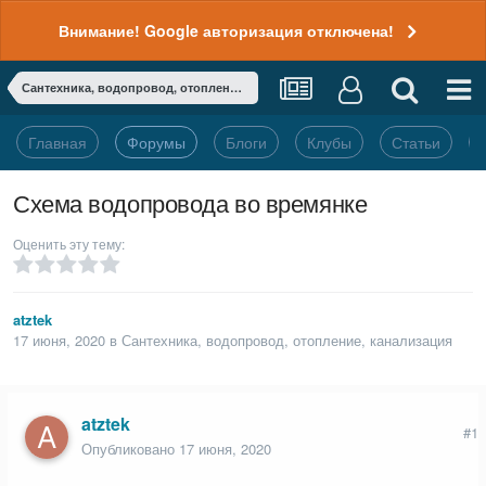
Внимание! Google авторизация отключена!
Сантехника, водопровод, отопление, канализация
Главная
Форумы
Блоги
Клубы
Статьи
Схема водопровода во времянке
Оценить эту тему:
atztek
17 июня, 2020
в
Сантехника, водопровод, отопление, канализация
atztek
#1
Опубликовано
17 июня, 2020