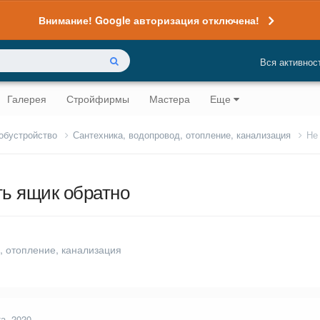
Внимание! Google авторизация отключена!
Вся активнос
Галерея
Стройфирмы
Мастера
Еще
 обустройство
Сантехника, водопровод, отопление, канализация
Не
ть ящик обратно
, отопление, канализация
та, 2020