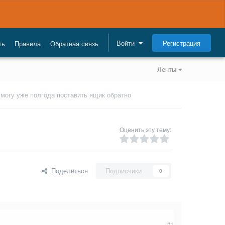
Регистрация
Войти
ть
Правила
Обратная связь
Ленты
 могу уже полгода поставить ящик обратно
Оценить эту тему:
Поделиться
Подписчики
0
#1