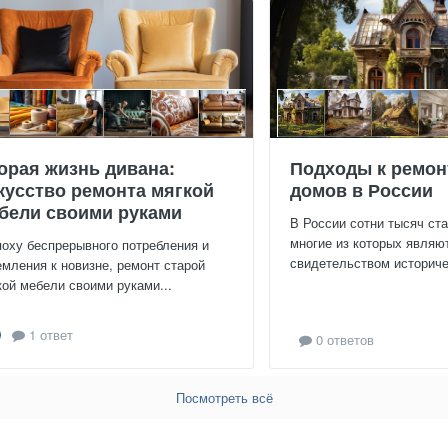
орая жизнь дивана:
Подходы к ремон
кусство ремонта мягкой
домов в России
бели своими руками
В России сотни тысяч ст
многие из которых являю
поху беспрерывного потребления и
свидетельством историчес
емления к новизне, ремонт старой
кой мебели своими руками...
1 ответ
0 ответов
Посмотреть всё