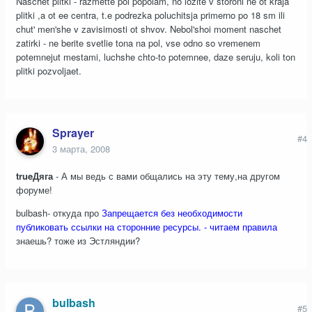
Naschet plitki - razmette pol popolam, no lozite v storoni ne ot kraja
plitki ,a ot ee centra, t.e podrezka poluchitsja primerno po 18 sm ili
chut' men'she v zavisimosti ot shvov. Nebol'shoi moment naschet
zatirki - ne berite svetlie tona na pol, vse odno so vremenem
potemnejut mestami, luchshe chto-to potemnee, daze seruju, koli ton
plitki pozvoljaet.
Sprayer
#4
3 марта, 2008
trueДяга
- А мы ведь с вами общались на эту тему,на другом
форуме!
bulbash- откуда про
Запрещается без необходимости
публиковать ссылки на сторонние ресурсы. - читаем правила
знаешь? тоже из Эстляндии?
bulbash
#5