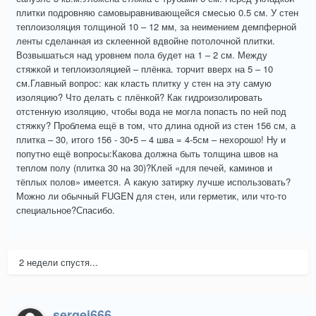
плитки подровняю самовыравнивающейся смесью 0.5 см. У стен
теплоизоляция толщиной 10 – 12 мм, за неимением демпферной
ленты сделанная из склеенной вдвойне потолочной плитки.
Возвышаться над уровнем пола будет на 1 – 2 см. Между
стяжкой и теплоизоляцией – плёнка. торчит вверх на 5 – 10
см.Главный вопрос: как класть плитку у стен на эту самую
изоляцию? Что делать с плёнкой? Как гидроизолировать
отстенную изоляцию, чтобы вода не могла попасть по ней под
стяжку? Проблема ещё в том, что длина одной из стен 156 см, а
плитка – 30, итого 156 - 30•5 – 4 шва = 4-5см – нехорошо! Ну и
попутно ещё вопросы:Какова должна быть толщина швов на
теплом полу (плитка 30 на 30)?Клей «для печей, каминов и
тёплых полов» имеется. А какую затирку лучше использовать?
Можно ли обычный FUGEN для стен, или герметик, или что-то
специальное?Спасибо.
2 недели спустя...
sergei666