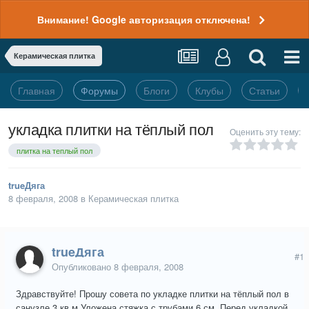
Внимание! Google авторизация отключена!
Керамическая плитка
Главная
Форумы
Блоги
Клубы
Статьи
укладка плитки на тёплый пол
Оценить эту тему:
плитка на теплый пол
trueДяга
8 февраля, 2008
в
Керамическая плитка
trueДяга
#1
Опубликовано
8 февраля, 2008
Здравствуйте! Прошу совета по укладке плитки на тёплый пол в
санузле 3 кв.м.Уложена стяжка с трубами 6 см. Перед укладкой