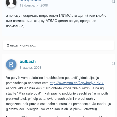
#2
19 февраля, 2008
а почему несделать водостопом ГЛИМС эти щели? или клей с
ним намешать.я затирку АТЛАС делал везде, вроде все
нормально,
2 недели спустя...
bulbash
#3
3 марта, 2008
Vo pervih vam zelatel'no i neobhodimo postavit' gidroizoljaziju
pomeschenija naprimer etim
http://www.mira.ee/?op=body&id=93
espol'zuet'sja "Mira 4400" eto chto-to vrode zidkoi rezini, a na ugli
stavite "Mira safe coat" , kak pravilo podobnie veschi est' u mnogih
proizvoditelei, princip ustanovki u vseh odin i v broshurah v
magazine, kak pravilo est' tochnie instrukcii primenenija. Ja ispol'zuju
gidroizoljaciju vsegda i vo vseh sanuzlah. A plenku otrezte))