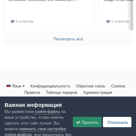
0 ответов
0 ответов
Посмотреть всё
Язык
Конфиденциальность
Обратная связь
Cookies
Правила
Таблица лидеров
Администрация
HomeMasters.RU
Важная информация
Powered by Invision Community
Мы разместили
cookie-файлы
на
ваше устройство, чтобы помочь
Принять
Отклонить
сделать этот сайт лучше. Вы
можете
изменить свои настройки
cookie-файлов
, или продолжить без