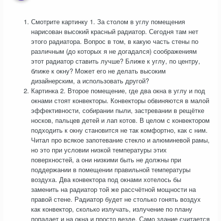
Смотрите картинку 1. За столом в углу помещения
нарисован высокий красный радиатор. Сегодня там нет
этого радиатора. Вопрос в том, в какую часть стены по
различным (до которых я не догадался) соображениям
этот радиатор ставить лучше? Ближе к углу, по центру,
ближе к окну? Может его не делать высоким
дизайнерским, а использовать другой?
Картинка 2. Второе помещение, где два окна в углу и под
окнами стоят конвекторы. Конвекторы обвиняются в малой
эффективности, собирании пыли, застревании в рещётке
носков, пальцев детей и лап котов. В целом с конвектором
подходить к окну становится не так комфортно, как с ним.
Читал про всякое запотевание стекло и алюминевой рамы,
но это при условии низкой температуры этих
поверхностей, а они низкими быть не должны при
поддержании в помещении правильной температуры
воздуха. Два конвектора под окнами хотелось бы
заменить на радиатор той же рассчётной мощности на
правой стене. Радиатор будет не столько гонять воздух
как конвектор, сколько излучать, излучение по плану
попадает и на окна и просто везде. Само здание считается