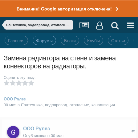
Внимание! Google авторизация отключена!
Сантехника, водопровод, отопление, канализация
Главная
Форумы
Блоги
Клубы
Статьи
Замена радиатора на стене и замена
конвекторов на радиаторы.
Оценить эту тему:
ООО Рулез
30 мая
в
Сантехника, водопровод, отопление, канализация
ООО Рулез
#1
Опубликовано
30 мая