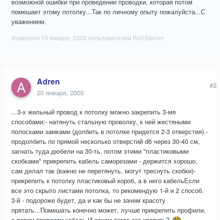
возможной ошибки при проведении проводки, которая потом
помешает этому потолку...Так по личному опыту пожалуйста...С
уважением.
Изменено
15 января, 2005
пользователем Rolf Steiner
Adren
#2
20 января, 2005
...3-х жильный провод к потолку можно закрепить 3-мя
способами:- натянуть стальную проволку, к ней жестяными
полосками замками (долбить в потолке придется 2-3 отверстия).-
продолбить по прямой несколько отверстий d6 через 30-40 см,
загнать туда дюбели на 30-ть, потом этими "пластиковыми
скобками" прикрепить кабель саморезами - держится хорошо,
сам делал так (важно не перетянуть, могут треснуть скобки)-
прикрепить к потолку пластиковый короб, а в него кабельЕсли
все это скрыто листами потолка, то рекомендую 1-й и 2 способ.
3-й - подороже будет, да и как бы не зачем красоту
прятать...Помешать конечно может, лучше прикрепить профили,
а потом провести кабель.И зачем тогда его крепить?