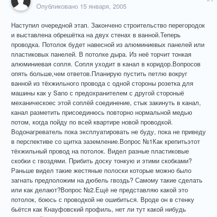
Опубликовано
15 января, 2005
Наступил очередной этап. Закончено строительство перегородок
и выставлена обрешётка на двух стенах в ванной.Теперь
проводка. Потолок будет навесной из алюминиевых панелей или
пластиковых панелей. В потолке дыра. Из неё торчит тонкая
алюминиевая сопля. Сопля уходит в канал в коридор.Вопросов
опять больше,чем ответов.Планирую пустить петлю вокруг
ванной из тёхжильного провода с одной стороны розетка для
машины как у Sano с предохранителем с другой стороныё
механическоес этой соплёй соединение, стык закинуть в канал,
канал разметить присоединюсь повторно нормальной медью
потом, когда пойду по всей квартире новой проводкой.
Водонагреватель пока эксплуатировать не буду, пока не приведу
в перспективе со щитка заземление.Вопрос №1Как крепитьэтот
тёхжильный провод на потолок. Видел разные пластиковые
скобки с гвоздями. Прибить доску тонкую и этими скобками?
Раньше видел такие жестяные полоски которые можно было
загнать предположим на дюбель гвоздь? Самому такие сделать
или как делают?Вопрос №2.Ещё не представляю какой это
потолок, боюсь с проводкой не ошибиться. Вроде он в стенку
бьётся как Кнауфовский профиль, нет ли тут какой нибудь