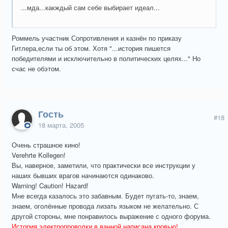
...мда...какждый сам себе выбирает идеал...
Роммель участник Сопротивления и казнён по приказу
Гитлера,если ты об этом. Хотя "...история пишется
победителями и исключительно в политических целях..." Но
счас не обэтом.
Гость
#18
18 марта, 2005
Очень страшное кино!
Verehrte Kollegen!
Вы, наверное, заметили, что практически все инструкции у
наших бывших врагов начинаются одинаково.
Warning! Caution! Hazard!
Мне всегда казалось это забавным. Будет пугать-то, знаем,
знаем, оголённые провода лизать языком не желательно. С
другой стороны, мне понравилось выражение с одного форума.
История электропроводки в ванной написана кровью!