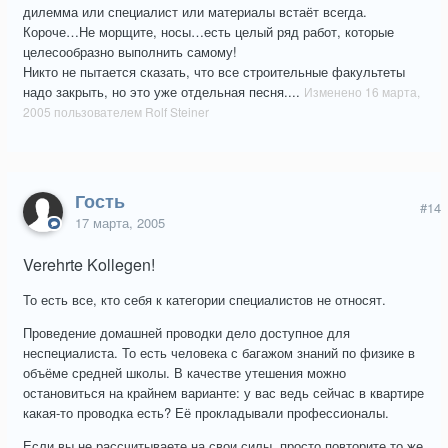
дилемма или специалист или материалы встаёт всегда.
Короче…Не морщите, носы…есть целый ряд работ, которые
целесообразно выполнить самому
!
Никто не пытается сказать, что все строительные факультеты
надо закрыть, но это уже отдельная песня....
Изменено
16 марта,
2005
пользователем Rolf Steiner
Гость
#14
17 марта, 2005
Verehrte Kollegen!
То есть все, кто себя к категории специалистов не относят.
Проведение домашней проводки дело доступное для
неспециалиста. То есть человека с багажом знаний по физике в
объёме средней школы. В качестве утешения можно
остановиться на крайнем варианте: у вас ведь сейчас в квартире
какая-то проводка есть? Её прокладывали профессионалы.
Если вы не рассчитываете на свои силы, просто повторите то же