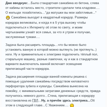
Даю вводную:
…Была стандартная санкабина из бетона, слева
от кабины осталось место, строители сделали типа кладовки.…
О жильцах позаботились…"да матушки вы мои заботливые..."
Санкабина выходит в квадратный коридор. Размеры
коридора великоваты, и когда я в 5 утра выхожу чтобы
подключиться к Интернету об этом по свету, и моим
чертыханиям узнаёт вся семья, за что я утром и получаю,
заслуженные тумаки….
Задача была расширить площадь…что бы можно было
установить ванную в которой можно вытянуть (не протянуть..)
ноги. Ну и применительно к электрике подключить тёплый пол,
стиральную машину, разные лампочки, ну и как в стандартном
варианте выключатель ванной включает освещение
прилегающей части коридора.
Задача расширения площади ванной комнаты решена с
помощью удаления санкабины посредством киловатного
перфоратора зубила и кувалды. Санкабина вынесена на
помойку, с минимальными затратами денежных средств, правда
получилось немного долго…Стена, прилегающая к коридору
восстановлена из
ГВЛ
…
Ну, а причём здесь электрика…
Об
этом в следующей главе…С Уважением….