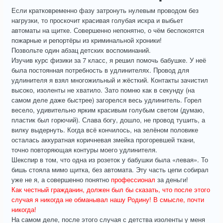
Если кратковременно фазу затронуть нулевым проводом без
нагрузки, то проскочит красивая голубая искра и выбьет
автоматы на щитке. Совершенно непонятно, о чём беспокоятся
пожарные и репортёры из криминальной хроники!
Позвольте один абзац детских воспоминаний.
Изучив курс физики за 7 класс, я решил помочь бабушке. У неё
была постоянная потребность в удлинителях. Провод для
удлинителя я взял многожильный и жёсткий. Контакты зачистил
высоко, изоленты не хватило. Зато помню как в секунду (на
самом деле даже быстрее) загорелся весь удлинитель. Горел
весело, удивительно ярким красивым голубым светом (думаю,
пластик был горючий). Слава богу, дошло, не провод тушить, а
вилку выдернуть. Когда всё кончилось, на зелёном половике
осталась аккуратная коричневая змейка прогоревшей ткани,
точно повторяющая контуры моего удлинителя.
Шекспир в том, что одна из розеток у бабушки была «левая». То
бишь стояла мимо щитка, без автомата. Эту часть цепи собирал
уже не я, а совершенно понятно
профессионал
за деньги!
Как честный гражданин, должен был бы сказать, что после этого
случая я никогда не обманывал нашу Родину! В смысле, почти
никогда!
На самом деле, после этого случая с детства изоленты у меня