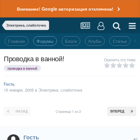
Внимание! Google авторизация отключена!
Электрика, слаботочка
Главная
Форумы
Блоги
Клубы
Статьи
Проводка в ванной!
Оценить эту тему:
проводка в ванной
Гость
15 января, 2005
в
Электрика, слаботочка
НАЗАД
Страница 1 из 2
ВПЕРЕД
Гость
#1