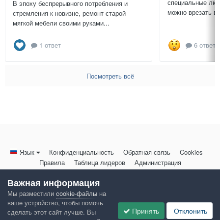
специальные люч
В эпоху беспрерывного потребления и
можно врезать в 
стремления к новизне, ремонт старой
мягкой мебели своими руками...
1 ответ
6 ответо
Посмотреть всё
Язык
Конфиденциальность
Обратная связь
Cookies
Правила
Таблица лидеров
Администрация
HomeMasters.RU
Важная информация
Powered by Invision Community
Мы разместили
cookie-файлы
на
ваше устройство, чтобы помочь
Принять
Отклонить
сделать этот сайт лучше. Вы