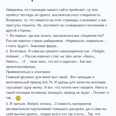
Наверняка, по страницам нашего сайта пробегают, ну или
пробегут взгляды не одного, высококлассного специалиста.
Возможно, то, что пишется на этих страницах и вызывает у вас
приступы тошноты. Но, взгляните на сложившееся положение с
другой стороны.
1. Во-первых, где вас искать, высококлассных специалистов?
Россия извечно страна шабашников. «Нормально, нормально…
стоять будет!» Знакомая фраза...
2. Во-вторых. И сами вы грешите самоуверенностью. «Пойдёт,
побежит…» Россия извечно стоит на трёх китах «Авось…
Небось... «У …твою мать, что же я наделал». Как вас
проконтролируешь.
Применительно к электрике:
Главный аргумент для меня был такой…Вот зачищаю я
многожильный провод 2х0.75. И щипцы для зачистки изоляции
скусывают одну жилку. И вот, что хотите мне говорите. Никто в
такой ситуации по-новому зачищать провод не будет…Потянет и
так…
3. В третьих. Вопрос оплаты…Стоимость материалов
автоматически подталкивает повышать расценки, да и сами вы
себя высоко цените…скорее всего это так и есть... Так, что