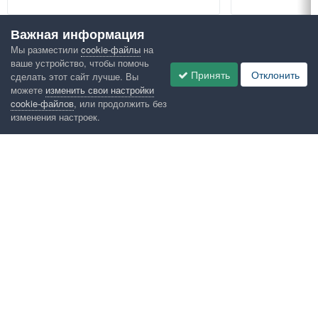
Важная информация
Посмотреть всё
Мы разместили
cookie-файлы
на
ваше устройство, чтобы помочь
Google рекомендует
Принять
Отклонить
сделать этот сайт лучше. Вы
можете
изменить свои настройки
cookie-файлов
, или продолжить без
изменения настроек.
Язык
Конфиденциальность
Обратная связь
Cookies
Правила
Таблица лидеров
Администрация
HomeMasters.RU
Powered by Invision Community