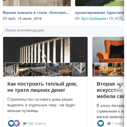
Ванная комната в стиле «Контемпорари»
От
lesh
,
15 июня, 2016
От
Артстройпроект ГК АСП
,
15
Наши рекомендации
Как построить теплый дом,
Вторая жиз
не тратя лишних денег
искусство 
мебели сво
Строительство гостевого дома решил
выделить в отдельную тему, так будет
В эпоху беспреры
меньше путаницы.
стремления к нов
...
мягкой мебели св
262 ответа
1 ответ