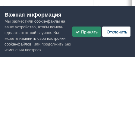
Важная информация
Посмотреть всё
Мы разместили
cookie-файлы
на
ваше устройство, чтобы помочь
Google рекомендует
Принять
Отклонить
сделать этот сайт лучше. Вы
можете
изменить свои настройки
cookie-файлов
, или продолжить без
изменения настроек.
Язык
Конфиденциальность
Обратная связь
Cookies
Правила
Таблица лидеров
Администрация
HomeMasters.RU
Powered by Invision Community