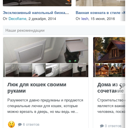
Эксклюзивный напольный биокамин Ellipse floor
От
Decoflame
,
2 декабря, 2014
От
lesh
,
15 июня, 2016
Наши рекомендации
Люк для кошек своими
Дома из ср
руками
сочетание у
Разумеется давно придуманы и продаются
Строительство с
специальные лючки для кошек, которые
является важной
можно врезать в дверь, но мы ведь не...
человека, поскол
6 ответов
0 ответов