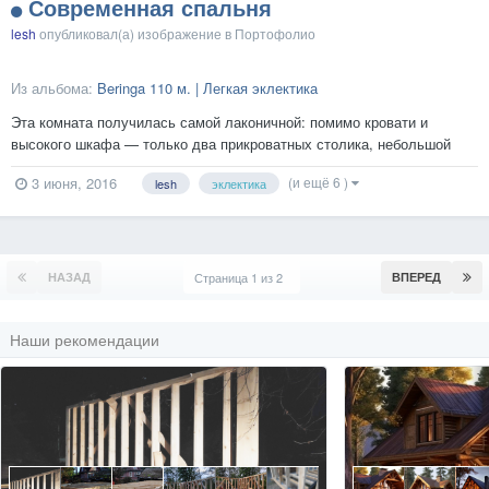
Современная спальня
lesh
опубликовал(а) изображение в
Портофолио
Из альбома:
Beringa 110 м. | Легкая эклектика
Эта комната получилась самой лаконичной: помимо кровати и
высокого шкафа — только два прикроватных столика, небольшой
комод и банкетка. Акцент решили сделать на текстиле.
(и ещё 6 )
3 июня, 2016
lesh
эклектика
Предполагается, что стены будут оклеены светлыми обоями, с едва
заметным рисунком. Потолок обрамили потолочным карнизом белого
цв...
НАЗАД
Страница 1 из 2
ВПЕРЕД
Наши рекомендации