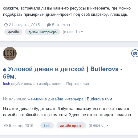
скажите, встречали ли вы какие-то ресурсы в интеренте, где можно
подобрать примерный дизайн-проект под своб квартиру, площадь,
примерную планировку?
21 августа, 2015
5 ответов
(и ещё 1 )
дизайн
дизайн интерьера
Угловой диван в детской | Butlerova -
69м.
lesh
опубликовал(а) изображение в
Портофолио
Из альбома:
Фен-шуй в дизайне интерьера | Butlerova 69м
На этом диване будет спать бабушка, поэтому мы его поставили в
самый спокойный сектор комнаты. Здесь не стоит ожидать прилива
финансов или других материальных ценностей, но это и не нужно
(и ещё 6 )
5 июля, 2016
lesh
дизайн-проект
человеку, которой ценит больше всего это благополучие в семье.
Описание функциональной части дизайн-проекта...