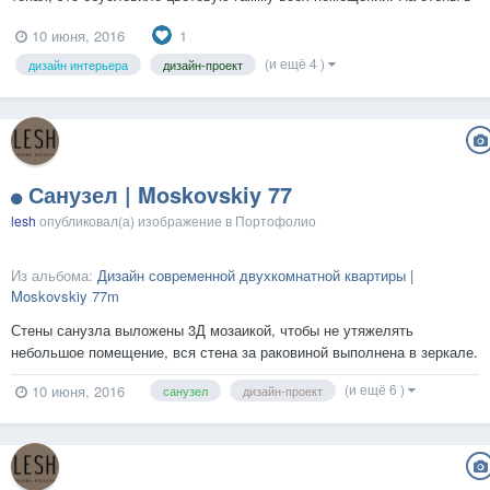
гостиной нанесена декоративная штукатурка, причем в зоне тв
1
10 июня, 2016
создана ниша, которая выделена более насыщенным шоколадным
цветом. Чтобы подчеркнуть переливы и текстуру штукатур...
(и ещё 4 )
дизайн интерьера
дизайн-проект
Санузел | Moskovskiy 77
lesh
опубликовал(а) изображение в
Портофолио
Из альбома:
Дизайн современной двухкомнатной квартиры |
Moskovskiy 77m
Стены санузла выложены 3Д мозаикой, чтобы не утяжелять
небольшое помещение, вся стена за раковиной выполнена в зеркале.
Напольная плитка переходит на стену, закрывающую инсталляцию,
(и ещё 6 )
10 июня, 2016
санузел
дизайн-проект
дерево такой же текстуры использовано для тумбы под раковину.
Это сделано намеренно-чтобы не использовать большое коли...