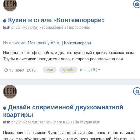
Кухня в стиле «Контемпорари»
lesh
опубликовал(а) изображение в
Портофолио
Из альбома:
Moskovskiy 87 м. | Контемпорари
Напольные шкафы по бокам делают кухонный гарнитур компактным.
Трубы и счетчики находятся слева, а справа расположена вся
необходимая бытовая техника. Узнать информацию о стиле
(и ещё 6 )
15 июня, 2016
lesh
дизайн
«контемпорари», как он выглядит и кому подойдет можно на нашем
сайте....
Дизайн современной двухкомнатной
квартиры
lesh
опубликовал(а) запись блога в
Дизайн студия lesh
Пожелание заказчиков было выполнить дизайн-проект в пастельных
тонах, это обусловило цветовую гамму всех помещений. На стены в