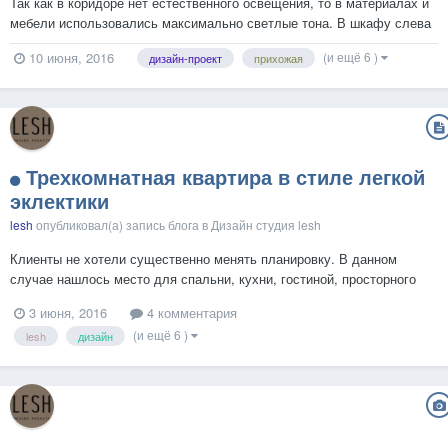
Так как в коридоре нет естественного освещения, то в материалах и
мебели использовались максимально светлые тона. В шкафу слева
от входной двери прячутся счетчики. Большое зеркало в темной
(и ещё 6 )
10 июня, 2016
дизайн-проект
прихожая
раме с консолью является ярким акцентом в помещении, чтобы оно
не выглядело слишком пресным....
Трехкомнатная квартира в стиле легкой
эклектики
lesh
опубликовал(а) запись блога в
Дизайн студия lesh
Клиенты не хотели существенно менять планировку. В данном
случае нашлось место для спальни, кухни, гостиной, просторного
холла с собственной библиотекой, детской комнатой, ванной и
3 июня, 2016
4 комментария
санузла. Стилистические пожелания хозяев были сформулированы
(и ещё 6 )
lesh
дизайн
как “легкая эклектика”. Не то чтобы интерьер содержит каки...