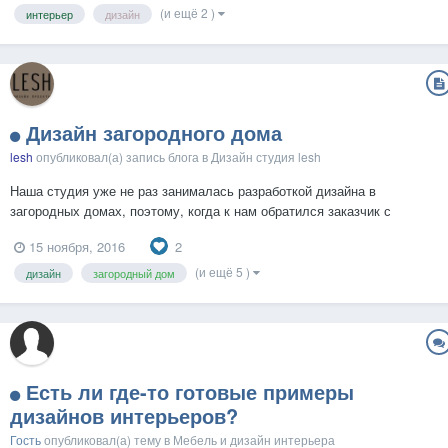
(и ещё 2 )
интерьер
дизайн
бытовой техники, одежды, посуды и т. д. 3. Использ...
Дизайн загородного дома
lesh
опубликовал(а) запись блога в
Дизайн студия lesh
Наша студия уже не раз занималась разработкой дизайна в
загородных домах, поэтому, когда к нам обратился заказчик с
предложением сделать дизайн проект для него, то мы с радостью
2
15 ноября, 2016
согласились. Мы предложили сохранить концепцию загородного
дома в дизайне интерьера. Так, практически все стены, за ис...
(и ещё 5 )
дизайн
загородный дом
Есть ли где-то готовые примеры
дизайнов интерьеров?
Гость
опубликовал(а) тему в
Мебель и дизайн интерьера