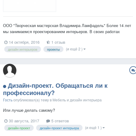
ООО "Творческая мастерская Владимира Ламфадель" Более 14 лет
мы занимаемся проектированием интерьеров. В своих работах
уделяем большое внимание современным эстетическим и
14 октября, 2016
1 отзыв
эргономическим параметрам интерьера. Мы стараемся создавать
(и ещё 2 )
дизайн интерьеров
проекты
грамотные, композиционно-организованные пространства без лишних
дет...
Дизайн-проект. Обращаться ли к
профессионалу?
Гость
опубликовал(а) тему в
Мебель и дизайн интерьера
Или лучше делать самому?
30 августа, 2017
5 ответов
(и ещё 1 )
дизайн-проект
дизайн-проект интерьера