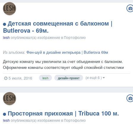
Детская совмещенная с балконом |
Butlerova - 69м.
lesh
опубликовал(а) изображение в
Портофолио
Из альбома:
Фен-шуй в дизайне интерьера | Butlerova 69м
Детскую комнату мы увеличили за счет объединения с балконом.
Оформление комнаты соответствует общей спокойной стилистики
квартиры, но здесь есть свои особенности. Элементы огня (детали
(и ещё 6 )
5 июля, 2016
lesh
дизайн-проект
красного цвета) помогут направить чрезмерную энергию ребенка в
нужное русло. Описание функциональной части диз...
Просторная прихожая | Tribuca 100 м.
lesh
опубликовал(а) изображение в
Портофолио