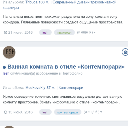
Из альбома:
Tribuca 100 м. | Современный дизайн трехкомнатной
квартиры
Напольным покрытием прихожая разделена на зону холла и зону
коридора. Глянцевые поверхности создают ощущение пространства.
Все детали и нюансы дизайн-проекта смотрите на нашем сайте.
(и ещё 6 )
21 июня, 2016
lesh
прихожая
Ванная комната в стиле «Контемпорари»
lesh
опубликовал(а) изображение в
Портофолио
Из альбома:
Moskovskiy 87 м. | Контемпорари
Яркое освещение точечных светильников визуально делает ванную
комнату просторнее. Узнать информацию о стиле «контемпорари»,
как он выглядит и кому подойдет можно на нашем сайте.
(и ещё 6 )
15 июня, 2016
lesh
контемпорари