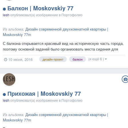
Балкон | Moskovskiy 77
lesh
опубликовал(а) изображение в
Портофолио
Из альбома:
Дизайн современной двухкомнатной квартиры |
Moskovskiy 77m
С балкона открывается красивый вид на историческую часть города,
поэтому основной задачей было организовать места сидения для
приятного времяпрепровождения. Стена за креслами выложена
(и ещё 6 )
10 июня, 2016
дизайн-проект
балкон
клинкерной плиткой под кирпич. Торшер позволит создавать
приятную располагающую к общению атмосферу в вечернее время...
Прихожая | Moskovskiy 77
lesh
опубликовал(а) изображение в
Портофолио
Из альбома:
Дизайн современной двухкомнатной квартиры |
Moskovskiy 77m