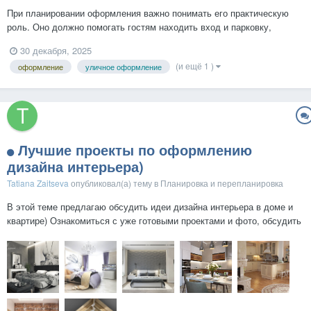
При планировании оформления важно понимать его практическую
роль. Оно должно помогать гостям находить вход и парковку,
выделять зоны ожидания и формировать удобные фотоплощадки.
30 декабря, 2025
При этом уличные решения обязаны выдерживать снег, влагу и
(и ещё 1 )
оформление
уличное оформление
мороз, чтобы не создавать рисков для посетителей...
Лучшие проекты по оформлению
дизайна интерьера)
Tatiana Zaitseva
опубликовал(а) тему в
Планировка и перепланировка
В этой теме предлагаю обсудить идеи дизайна интерьера в доме и
квартире) Ознакомиться с уже готовыми проектами и фото, обсудить
их и обменяться мнением!