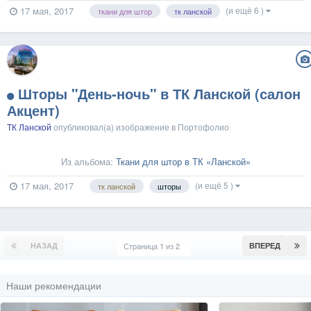
(и ещё 6 )
17 мая, 2017
ткани для штор
тк ланской
Шторы "День-ночь" в ТК Ланской (салон
Акцент)
ТК Ланской
опубликовал(а) изображение в
Портофолио
Из альбома:
Ткани для штор в ТК «Ланской»
(и ещё 5 )
17 мая, 2017
тк ланской
шторы
НАЗАД
Страница 1 из 2
ВПЕРЕД
Наши рекомендации