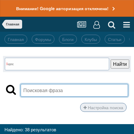
Внимание! Google авторизация отключена!
Главная
Главная
Форумы
Блоги
Клубы
Статьи
Настройка поиска
Найдено: 38 результатов