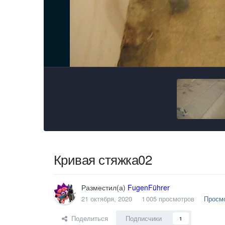
Кривая стяжка02
Разместил(а)
FugenFührer
21 октября, 2020
1 005 просмотров
Просмо
Поделиться
Подписчики
1