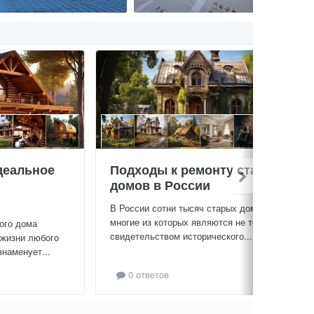
деальное
Подходы к ремонту старых
домов в России
В России сотни тысяч старых домов,
многие из которых являются не только
ого дома
свидетельством исторического...
 жизни любого
знаменует...
0 ответов