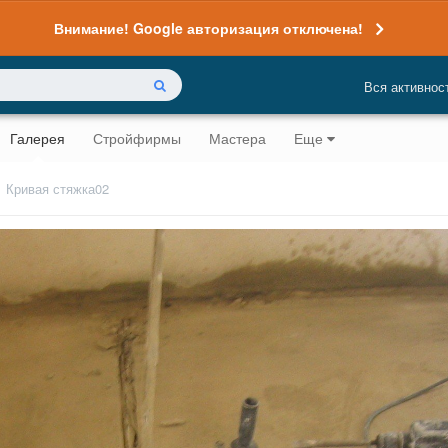
Внимание! Google авторизация отключена!
Вся активнос
Галерея
Стройфирмы
Мастера
Еще
Кривая стяжка02