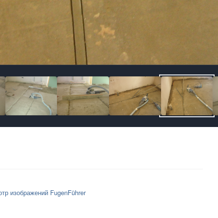
тр изображений FugenFührer