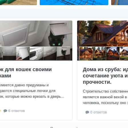
к для кошек своими
Дома из сруба: и
ками
сочетание уюта и
прочности.
умеется давно придуманы и
даются специальные лючки для
Строительство собственн
ек, которые можно врезать в дверь...
является важной вехой в
человека, поскольку оно 
6 ответов
0 ответов