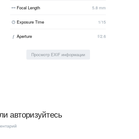
Focal Length
5.8 mm
Exposure Time
1/15
Aperture
f/2.6
f
Просмотр EXIF информации
ли авторизуйтесь
ментарий