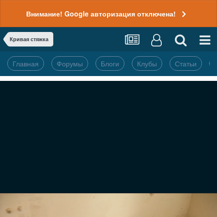
Внимание! Google авторизация отключена!
Кривая стяжка
Главная
Форумы
Блоги
Клубы
Статьи