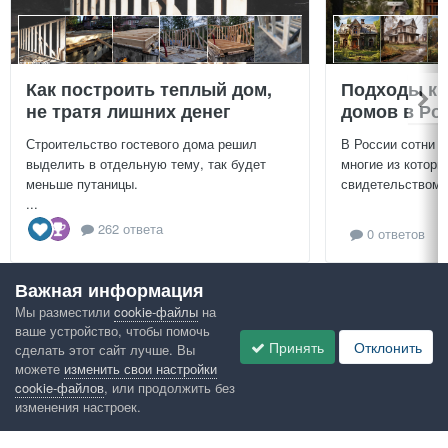
Как построить теплый дом,
Подходы к 
не тратя лишних денег
домов в Ро
Строительство гостевого дома решил
В России сотни т
выделить в отдельную тему, так будет
многие из которы
меньше путаницы.
свидетельством и
...
262 ответа
0 ответов
Важная информация
Посмотреть всё
Мы разместили
cookie-файлы
на
ваше устройство, чтобы помочь
Google рекомендует
Принять
Отклонить
сделать этот сайт лучше. Вы
можете
изменить свои настройки
cookie-файлов
, или продолжить без
изменения настроек.