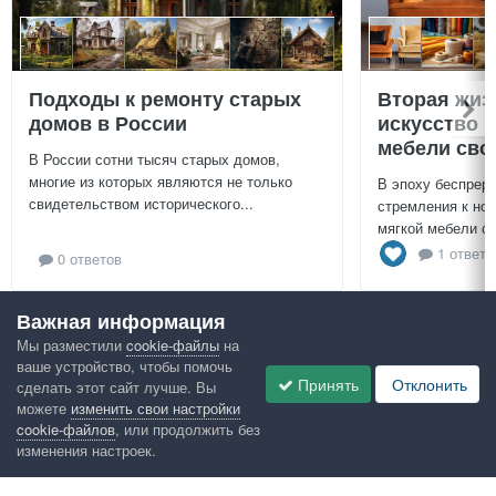
Подходы к ремонту старых
Вторая жиз
домов в России
искусство 
мебели сво
В России сотни тысяч старых домов,
многие из которых являются не только
В эпоху беспреры
свидетельством исторического...
стремления к нов
мягкой мебели св
1 ответ
0 ответов
Важная информация
Посмотреть всё
Мы разместили
cookie-файлы
на
ваше устройство, чтобы помочь
Google рекомендует
Принять
Отклонить
сделать этот сайт лучше. Вы
можете
изменить свои настройки
cookie-файлов
, или продолжить без
изменения настроек.