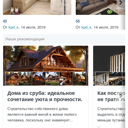
45
55
От
kpd_s
,
14 июля, 2019
От
kpd_s
,
14 июля, 2019
Наши рекомендации
Дома из сруба: идеальное
Как постро
сочетание уюта и прочности.
не тратя л
Строительство собственного дома
Строительство г
является важной вехой в жизни любого
выделить в отдел
человека, поскольку оно знаменует...
меньше путаницы
...