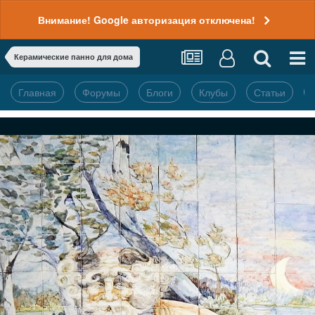
Внимание! Google авторизация отключена!
Керамические панно для дома
Главная
Форумы
Блоги
Клубы
Статьи