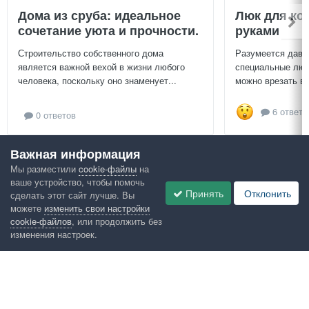
Дома из сруба: идеальное
Люк для ко
сочетание уюта и прочности.
руками
Строительство собственного дома
Разумеется давн
является важной вехой в жизни любого
специальные люч
человека, поскольку оно знаменует...
можно врезать в 
6 ответо
0 ответов
Важная информация
Посмотреть всё
Мы разместили
cookie-файлы
на
ваше устройство, чтобы помочь
Google рекомендует
Принять
Отклонить
сделать этот сайт лучше. Вы
можете
изменить свои настройки
cookie-файлов
, или продолжить без
изменения настроек.
Язык
Конфиденциальность
Обратная связь
Cookies
Правила
Таблица лидеров
Администрация