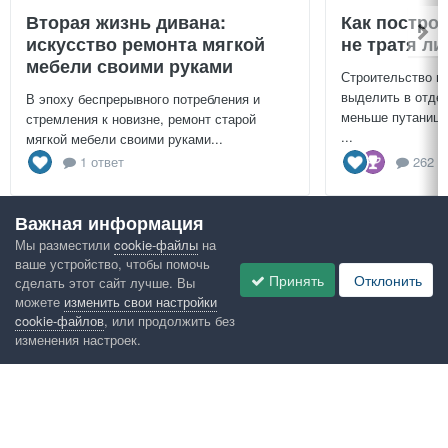
Вторая жизнь дивана:
Как постро
искусство ремонта мягкой
не тратя л
мебели своими руками
Строительство г
выделить в отдел
В эпоху беспрерывного потребления и
меньше путаницы
стремления к новизне, ремонт старой
...
мягкой мебели своими руками...
1 ответ
262 о
Важная информация
Посмотреть всё
Мы разместили
cookie-файлы
на
ваше устройство, чтобы помочь
Google рекомендует
Принять
Отклонить
сделать этот сайт лучше. Вы
можете
изменить свои настройки
cookie-файлов
, или продолжить без
изменения настроек.
Язык
Конфиденциальность
Обратная связь
Cookies
Правила
Таблица лидеров
Администрация