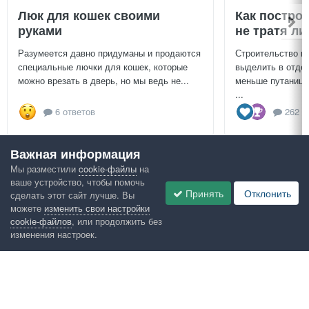
Люк для кошек своими
Как постро
руками
не тратя л
Разумеется давно придуманы и продаются
Строительство г
специальные лючки для кошек, которые
выделить в отдел
можно врезать в дверь, но мы ведь не...
меньше путаницы
...
6 ответов
262 о
Важная информация
Посмотреть всё
Мы разместили
cookie-файлы
на
ваше устройство, чтобы помочь
Google рекомендует
Принять
Отклонить
сделать этот сайт лучше. Вы
можете
изменить свои настройки
cookie-файлов
, или продолжить без
изменения настроек.
Язык
Конфиденциальность
Обратная связь
Cookies
Правила
Таблица лидеров
Администрация