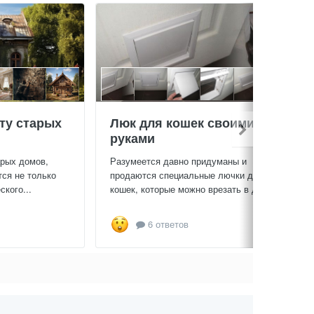
ту старых
Люк для кошек своими
руками
арых домов,
Разумеется давно придуманы и
тся не только
продаются специальные лючки для
кого...
кошек, которые можно врезать в дверь...
6 ответов