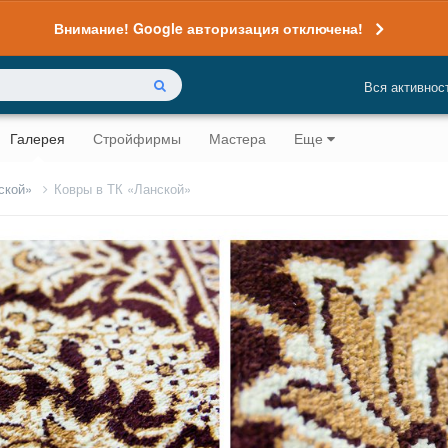
Внимание! Google авторизация отключена!
Вся активнос
Галерея
Стройфирмы
Мастера
Еще
нской»
Ковры в ТК «Ланской»