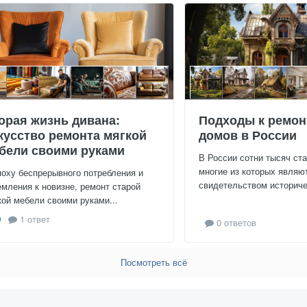
орая жизнь дивана:
Подходы к ремон
кусство ремонта мягкой
домов в России
бели своими руками
В России сотни тысяч ст
многие из которых являю
поху беспрерывного потребления и
свидетельством историчес
емления к новизне, ремонт старой
кой мебели своими руками...
1 ответ
0 ответов
Посмотреть всё