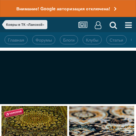
Внимание! Google авторизация отключена!
Ковры в ТК «Ланской»
Главная
Форумы
Блоги
Клубы
Статьи