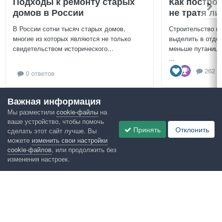
Подходы к ремонту старых
Как постро
домов в России
не тратя л
В России сотни тысяч старых домов,
Строительство г
многие из которых являются не только
выделить в отдел
свидетельством исторического...
меньше путаницы
...
262 о
0 ответов
Важная информация
Посмотреть всё
Мы разместили
cookie-файлы
на
ваше устройство, чтобы помочь
Google рекомендует
Принять
Отклонить
сделать этот сайт лучше. Вы
можете
изменить свои настройки
cookie-файлов
, или продолжить без
изменения настроек.
Язык
Конфиденциальность
Обратная связь
Cookies
Правила
Таблица лидеров
Администрация
HomeMasters.RU