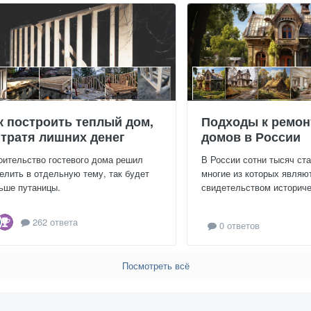
к построить теплый дом,
Подходы к ремон
 тратя лишних денег
домов в России
оительство гостевого дома решил
В России сотни тысяч ст
елить в отдельную тему, так будет
многие из которых являю
ьше путаницы.
свидетельством историчес
262 ответа
0 ответов
Посмотреть всё