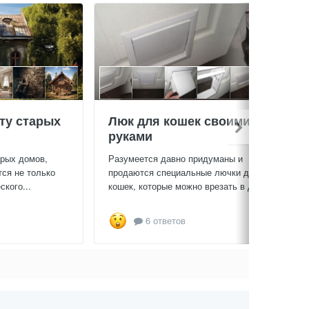
ту старых
Люк для кошек своими
руками
арых домов,
Разумеется давно придуманы и
тся не только
продаются специальные лючки для
кого...
кошек, которые можно врезать в дверь...
6 ответов