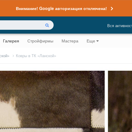
Внимание! Google авторизация отключена!
Вся активнос
Галерея
Стройфирмы
Мастера
Еще
нской»
Ковры в ТК «Ланской»