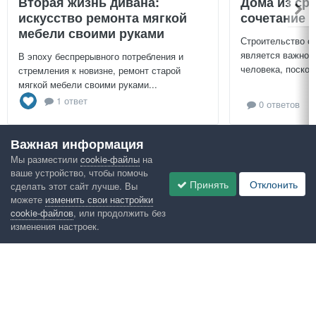
Вторая жизнь дивана:
Дома из ср
искусство ремонта мягкой
сочетание у
мебели своими руками
Строительство с
является важной
В эпоху беспрерывного потребления и
человека, поскол
стремления к новизне, ремонт старой
мягкой мебели своими руками...
1 ответ
0 ответов
Важная информация
Посмотреть всё
Мы разместили
cookie-файлы
на
ваше устройство, чтобы помочь
Google рекомендует
Принять
Отклонить
сделать этот сайт лучше. Вы
можете
изменить свои настройки
cookie-файлов
, или продолжить без
изменения настроек.
Язык
Конфиденциальность
Обратная связь
Cookies
Правила
Таблица лидеров
Администрация
HomeMasters.RU