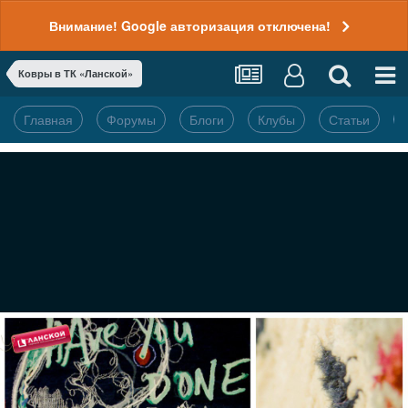
Внимание! Google авторизация отключена!
Ковры в ТК «Ланской»
Главная
Форумы
Блоги
Клубы
Статьи