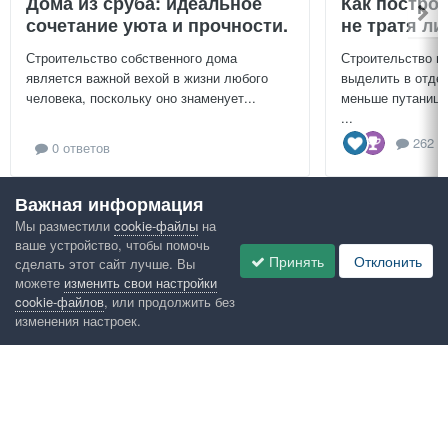
Дома из сруба: идеальное
Как постро
сочетание уюта и прочности.
не тратя л
Строительство собственного дома
Строительство г
является важной вехой в жизни любого
выделить в отдел
человека, поскольку оно знаменует...
меньше путаницы
...
262 о
0 ответов
Важная информация
Посмотреть всё
Мы разместили
cookie-файлы
на
ваше устройство, чтобы помочь
Google рекомендует
Принять
Отклонить
сделать этот сайт лучше. Вы
можете
изменить свои настройки
cookie-файлов
, или продолжить без
изменения настроек.
Язык
Конфиденциальность
Обратная связь
Cookies
Правила
Таблица лидеров
Администрация
HomeMasters.RU