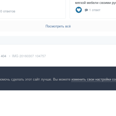
мягкой мебели своими рук
1 ответ
0 ответов
Посмотреть всё
 404
IMG 20160307 104757
помочь сделать этот сайт лучше. Вы можете
изменить свои настройки c
енциальность
Обратная связь
Cookies
Правила
Таблица лидер
HomeMasters.RU
Powered by Invision Community