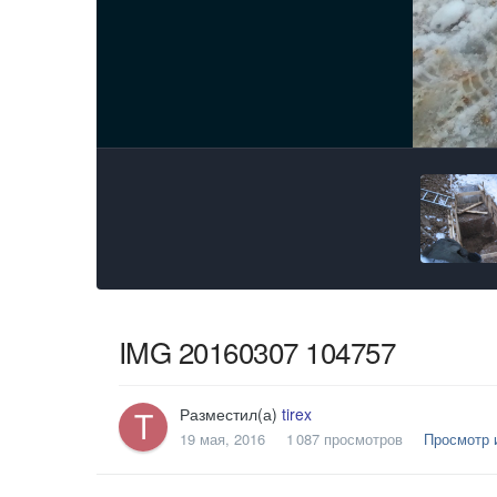
IMG 20160307 104757
Разместил(а)
tirex
19 мая, 2016
1 087 просмотров
Просмотр и