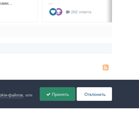
...
ами...
262 ответа
Принять
Отклонить
ookie-файлов
, или
ов
Администрация