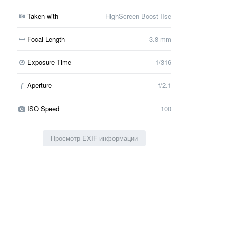
Taken with
HighScreen Boost IIse
Focal Length
3.8 mm
Exposure Time
1/316
Aperture
f/2.1
f
ISO Speed
100
Просмотр EXIF информации