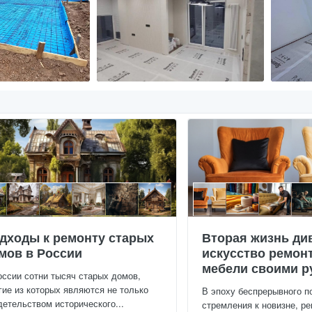
дходы к ремонту старых
Вторая жизнь ди
мов в России
искусство ремон
мебели своими р
оссии сотни тысяч старых домов,
гие из которых являются не только
В эпоху беспрерывного п
детельством исторического...
стремления к новизне, ре