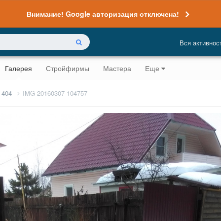
Внимание! Google авторизация отключена!
Вся активнос
Галерея
Стройфирмы
Мастера
Еще
 404
IMG 20160307 104757