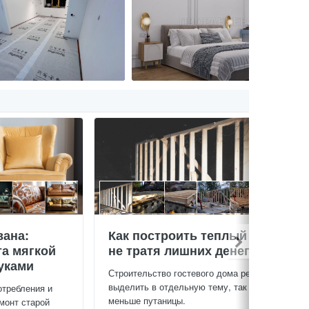
вана:
Как построить теплый дом,
та мягкой
не тратя лишних денег
уками
Строительство гостевого дома решил
выделить в отдельную тему, так будет
отребления и
меньше путаницы.
монт старой