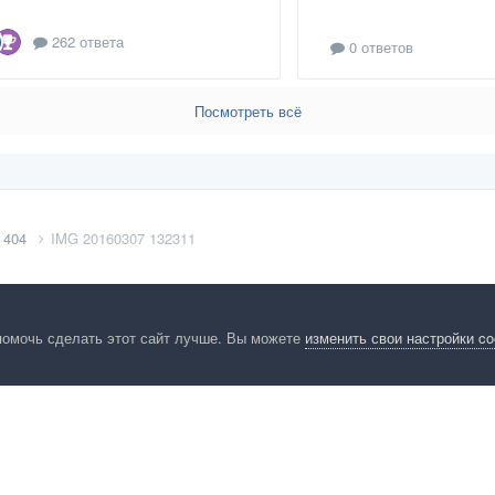
262 ответа
0 ответов
Посмотреть всё
 404
IMG 20160307 132311
помочь сделать этот сайт лучше. Вы можете
изменить свои настройки c
енциальность
Обратная связь
Cookies
Правила
Таблица лидер
HomeMasters.RU
Powered by Invision Community