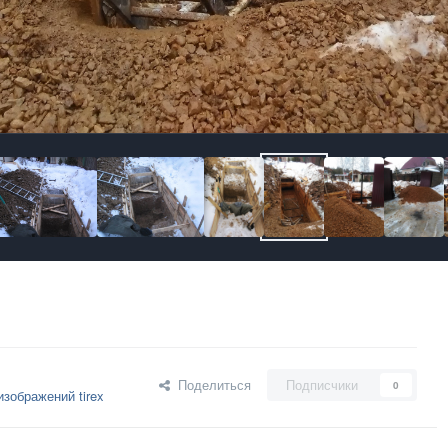
Поделиться
Подписчики
0
зображений tirex