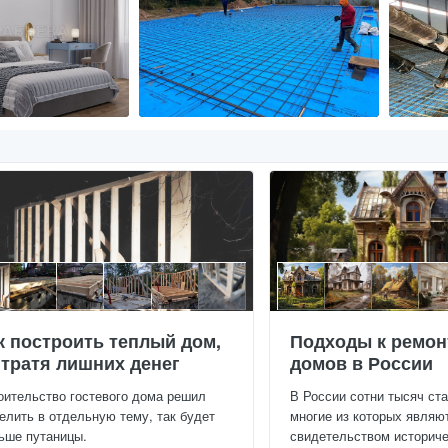
к построить теплый дом,
Подходы к ремон
 тратя лишних денег
домов в России
оительство гостевого дома решил
В России сотни тысяч ст
елить в отдельную тему, так будет
многие из которых являю
ьше путаницы.
свидетельством историчес