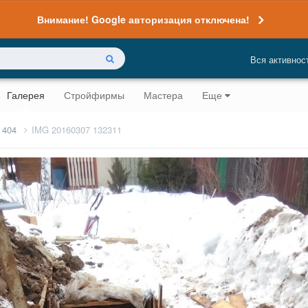
Внимание! Google авторизация отключена!
Вся активнос
Галерея
Стройфирмы
Мастера
Еще
 404
IMG 20160307 132311