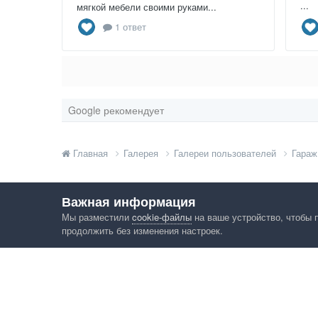
...
мягкой мебели своими руками...
1 ответ
Google рекомендует
Главная
Галерея
Галереи пользователей
Гараж
Важная информация
Мы разместили
cookie-файлы
на ваше устройство, чтобы 
продолжить без изменения настроек.
Язык
Конфид