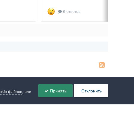
6 ответов
Принять
Отклонить
ookie-файлов
, или
ов
Администрация