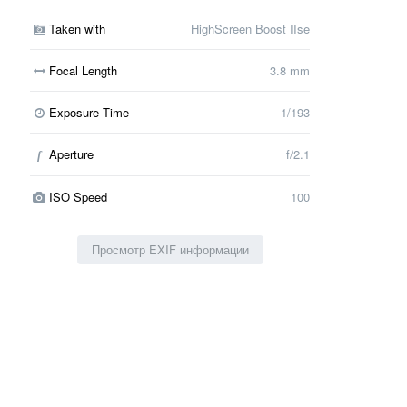
Taken with
HighScreen Boost IIse
Focal Length
3.8 mm
Exposure Time
1/193
Aperture
f/2.1
f
ISO Speed
100
Просмотр EXIF информации