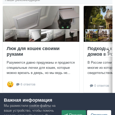
Люк для кошек своими
Подходы к 
руками
домов в Ро
Разумеется давно придуманы и продаются
В России сотни т
специальные лючки для кошек, которые
многие из которы
можно врезать в дверь, но мы ведь не...
свидетельством и
6 ответов
0 ответов
Важная информация
Посмотреть всё
Мы разместили
cookie-файлы
на
ваше устройство, чтобы помочь
Google рекомендует
Принять
Отклонить